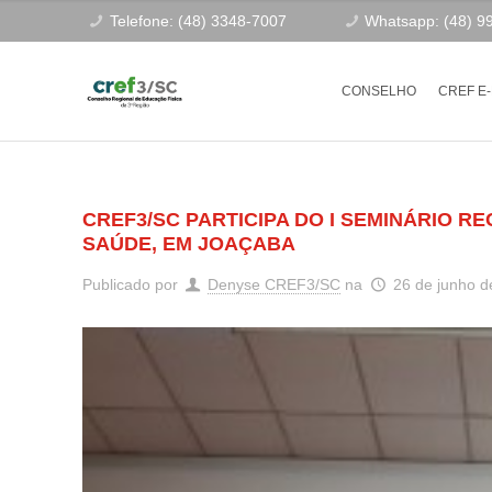
Telefone: (48) 3348-7007
Whatsapp: (48) 9
CONSELHO
CREF E
CREF3/SC PARTICIPA DO I SEMINÁRIO R
SAÚDE, EM JOAÇABA
Publicado por
Denyse CREF3/SC
na
26 de junho d