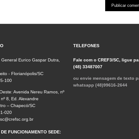
ÇO
TELEFONES
 General Eurico Gaspar Dutra,
Fale com o CREF3/SC, ligue pa
(48) 33487007
reito - Florianópolis/SC
ou envie mensagem de texto p
75-100
whatsapp (48)99616-2644
 Oeste: Avenida Nereu Ramos, nº
 nº 8, Ed. Alexandre
ntro – Chapecó/SC
01-020
fsc@crefsc.org.br
 DE FUNCIONAMENTO SEDE: