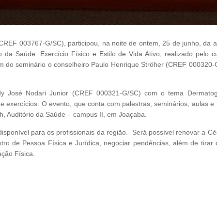
CREF 003767-G/SC), participou, na noite de ontem, 25 de junho, da a
a Saúde: Exercício Físico e Estilo de Vida Ativo, realizado pelo c
m do seminário o conselheiro Paulo Henrique Ströher (CREF 000320-
 Rudy José Nodari Junior (CREF 000321-G/SC) com o tema Dermatogl
e exercícios. O evento, que conta com palestras, seminários, aulas e
ch, Auditório da Saúde – campus II, em Joaçaba.
sponível para os profissionais da região. Será possível renovar a Cé
egistro de Pessoa Física e Jurídica, negociar pendências, além de tirar
ção Física.