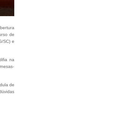
bertura
urso de
G/SC) e
ifia na
 mesas-
dula de
 dúvidas