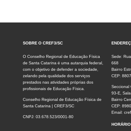
SOBRE O CREF3/SC
ENDERE
O Conselho Regional de Educação Física
Sede: Rua
de Santa Catarina é uma autarquia federal,
668
com o objetivo de defender a sociedade,
Bairro Est
zelando pela qualidade dos serviços
CEP: 880
prestados nas atividades próprias dos
Seccional
profissionais de Educação Física.
93-E, Sala
Conselho Regional de Educação Física de
Bairro Ce
Santa Catarina | CREF3/SC
CEP: 898
Email:
cre
CNPJ: 03.678.523/0001-80
HORÁRIO