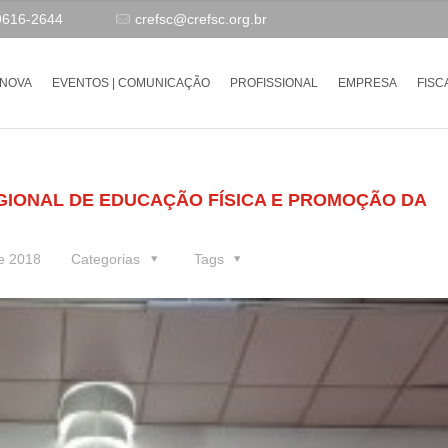
9616-2644
crefsc@crefsc.org.br
-NOVA
EVENTOS | COMUNICAÇÃO
PROFISSIONAL
EMPRESA
FISC
EGIONAL DE EDUCAÇÃO FÍSICA E PROMOÇÃO DA
e 2018
Categorias
Tags