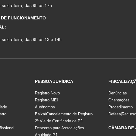
sexta-feira, das 9h às 17h
 DE FUNCIONAMENTO
AL:
sexta-feira, das 9h às 13 e 14h
PESSOA JURÍDICA
FISCALIZAÇ
Registro Novo
Denúncias
Registro MEI
Orientações
dade
Autônomos
Procedimento
stro
Baixa/Cancelamento de Registro
Defesa|Recurs
2ª Via de Certificado de PJ
CÂMARA DE
fissional
Desconto para Associações
Anuidade PJ