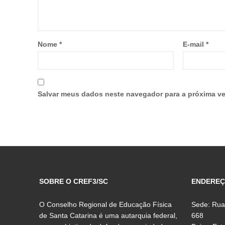
Nome
*
E-mail
*
Salvar meus dados neste navegador para a próxima ve
SOBRE O CREF3/SC
ENDERE
O Conselho Regional de Educação Física
Sede: Rua
de Santa Catarina é uma autarquia federal,
668