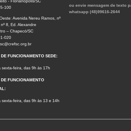
reito - Florianópolis/SC
ou envie mensagem de texto p
75-100
whatsapp (48)99616-2644
 Oeste: Avenida Nereu Ramos, nº
 nº 8, Ed. Alexandre
ntro – Chapecó/SC
01-020
fsc@crefsc.org.br
 DE FUNCIONAMENTO SEDE:
sexta-feira, das 9h às 17h
 DE FUNCIONAMENTO
AL:
sexta-feira, das 9h às 13 e 14h