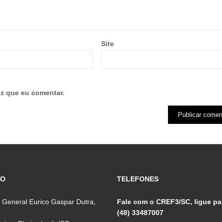
Site
z que eu comentar.
ÇO
TELEFONES
 General Eurico Gaspar Dutra,
Fale com o CREF3/SC, ligue pa
(48) 33487007