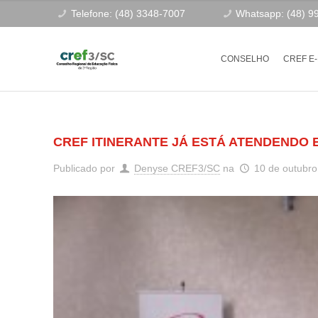
Telefone: (48) 3348-7007
Whatsapp: (48) 9
CONSELHO
CREF E
CREF ITINERANTE JÁ ESTÁ ATENDENDO
Publicado por
Denyse CREF3/SC
na
10 de outubro