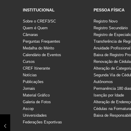
INSTITUCIONAL
PESSOA FÍSICA
Sobre o CREF3/SC
Registro Novo
Quem é Quem
Registro Secundário
Câmaras
Registro de Especiali
Perguntas Frequentes
Transferência de Regi
Medalha do Mérito
Anuidade Profissional
Calendário de Eventos
Baixa de Registro Pro
Cursos
Renovação de Cédula
CREF Itinerante
Alteração de Categori
Notícias
Segunda Via de Cédu
Publicações
Autônomos
Jornais
Permanência 180 dia
Material Gráfico
Isenção por Idade
Galeria de Fotos
Alteração de Endereç
Ascop
Cédulas na Formatur
Universidades
Baixa de Responsabil
Federações Esportivas