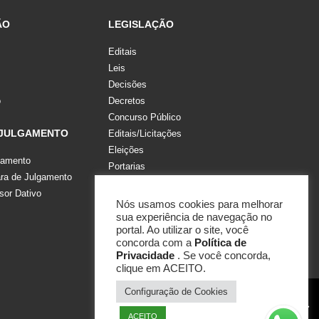
ÃO
LEGISLAÇÃO
Editais
Leis
Decisões
o
Decretos
Concurso Público
 JULGAMENTO
Editais/Licitações
Eleições
gamento
Portarias
a de Julgamento
Recomendações, Pareceres e Notas
sor Dativo
Resoluções
Nós usamos cookies para melhorar
sua experiência de navegação no
portal. Ao utilizar o site, você
concorda com a
Política de
Privacidade
. Se você concorda,
clique em ACEITO.
Configuração de Cookies
ACEITO