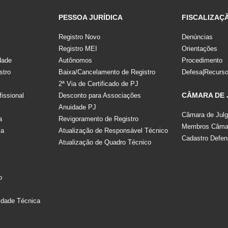
PESSOA JURÍDICA
FISCALIZAÇ
Registro Novo
Denúncias
Registro MEI
Orientações
dade
Autônomos
Procedimento
stro
Baixa/Cancelamento de Registro
Defesa|Recurs
2ª Via de Certificado de PJ
CÂMARA DE
fissional
Desconto para Associações
Anuidade PJ
Câmara de Jul
a
Revigoramento de Registro
Membros Câmar
la
Atualização de Responsável Técnico
Cadastro Defen
Atualização de Quadro Técnico
s
o
a
idade Técnica