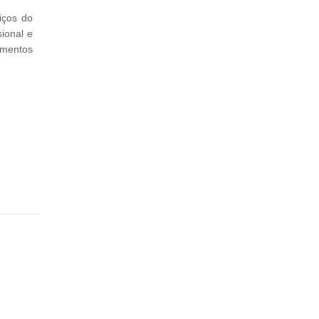
iços do
sional e
imentos