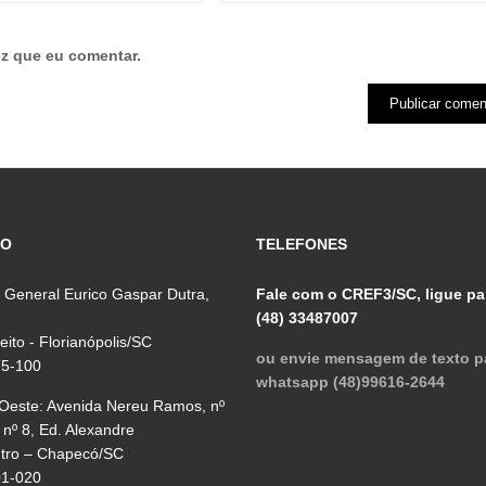
z que eu comentar.
ÇO
TELEFONES
 General Eurico Gaspar Dutra,
Fale com o CREF3/SC, ligue pa
(48) 33487007
reito - Florianópolis/SC
ou envie mensagem de texto p
75-100
whatsapp (48)99616-2644
 Oeste: Avenida Nereu Ramos, nº
 nº 8, Ed. Alexandre
ntro – Chapecó/SC
01-020