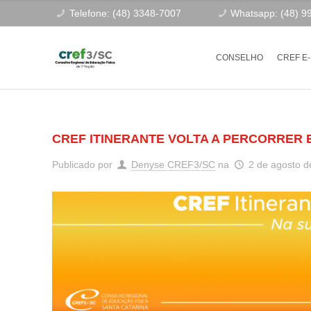
Telefone: (48) 3348-7007
Whatsapp: (48) 9
CONSELHO
CREF E
CREF ITINERANTE VOLTA A PERCORRER 
Publicado por
Denyse CREF3/SC
na
2 de agosto d