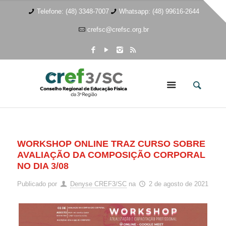
Telefone: (48) 3348-7007
Whatsapp: (48) 99616-2644
crefsc@crefsc.org.br
WORKSHOP ONLINE TRAZ CURSO SOBRE
AVALIAÇÃO DA COMPOSIÇÃO CORPORAL
NO DIA 3/08
Publicado por
Denyse CREF3/SC
na
2 de agosto de 2021