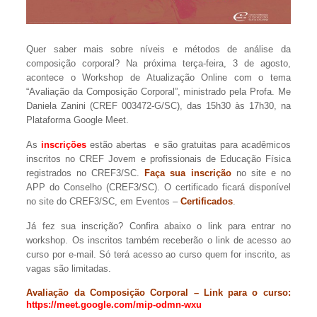
Quer saber mais sobre níveis e métodos de análise da
composição corporal? Na próxima terça-feira, 3 de agosto,
acontece o Workshop de Atualização Online com o tema
“Avaliação da Composição Corporal”, ministrado pela Profa. Me
Daniela Zanini (CREF 003472-G/SC), das 15h30 às 17h30, na
Plataforma Google Meet.
As
inscrições
estão abertas e são gratuitas para acadêmicos
inscritos no CREF Jovem e profissionais de Educação Física
registrados no CREF3/SC.
Faça sua
inscrição
no site e no
APP do Conselho (CREF3/SC). O certificado ficará disponível
no site do CREF3/SC, em Eventos –
Certificados
.
Já fez sua inscrição? Confira abaixo o link para entrar no
workshop. Os inscritos também receberão o link de acesso ao
curso por e-mail. Só terá acesso ao curso quem for inscrito, as
vagas são limitadas.
Avaliação da Composição Corporal – Link para o curso:
https://meet.google.com/mip-odmn-wxu