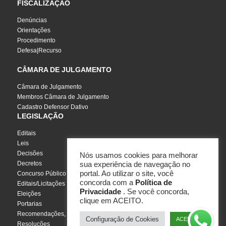
FISCALIZAÇÃO
Denúncias
Orientações
Procedimento
Defesa|Recurso
CÂMARA DE JULGAMENTO
Câmara de Julgamento
Membros Câmara de Julgamento
Cadastro Defensor Dativo
LEGISLAÇÃO
Editais
Leis
Decisões
Nós usamos cookies para melhorar
Decretos
sua experiência de navegação no
portal. Ao utilizar o site, você
Concurso Público
concorda com a
Política de
Editais/Licitações
Privacidade
. Se você concorda,
Eleições
clique em ACEITO.
Portarias
Recomendações, Pareceres e Notas
Configuração de Cookies
ACEITO
Resoluções