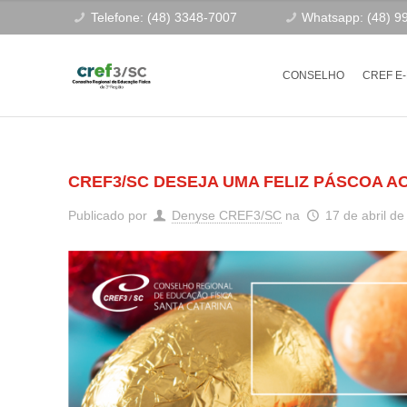
Telefone: (48) 3348-7007
Whatsapp: (48) 9
CONSELHO
CREF E
CREF3/SC DESEJA UMA FELIZ PÁSCOA AO
Publicado por
Denyse CREF3/SC
na
17 de abril d