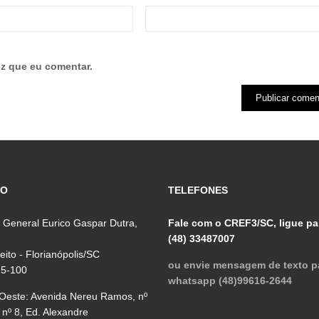
z que eu comentar.
ÇO
TELEFONES
 General Eurico Gaspar Dutra,
Fale com o CREF3/SC, ligue pa
(48) 33487007
reito - Florianópolis/SC
ou envie mensagem de texto p
75-100
whatsapp (48)99616-2644
 Oeste: Avenida Nereu Ramos, nº
 nº 8, Ed. Alexandre