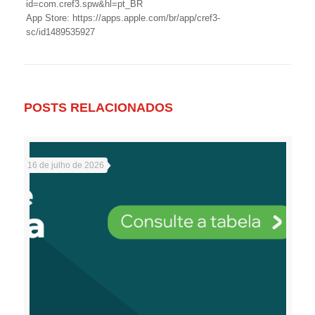
id=com.cref3.spw&hl=pt_BR
App Store: https://apps.apple.com/br/app/cref3-
sc/id1489535927
POSTS RELACIONADOS
16 de julho de 2026