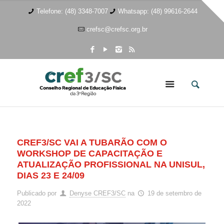
Telefone: (48) 3348-7007
Whatsapp: (48) 99616-2644
crefsc@crefsc.org.br
CREF3/SC VAI A TUBARÃO COM O
WORKSHOP DE CAPACITAÇÃO E
ATUALIZAÇÃO PROFISSIONAL NA UNISUL,
DIAS 23 E 24/09
Publicado por
Denyse CREF3/SC
na
19 de setembro de
2022