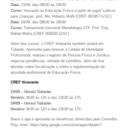
Data:
23/09, das 08h30 às 18h30
Curso:
Inovação na Educação Física a partir de jogos Lúdicos
para Crianças, prof. Me. Roberto Mafli (CREF 001957-G/SC)
Data:
24/09, das 08h30 às 18h30
Curso:
Treinamento funcional Metodologia XTF, Prof. Esp.
Rafael Mafra (CREF 008830 G/SC)
Além dos cursos, o CREF Itinerante também estará em
Tubarão. Aproveite para renovar a Cédula de Identidade
Profissional, realizar o registro de Pessoa Física e Jurídica,
negociar pendências, retirada de certidões, além de tirar
dúvidas sobre fiscalização e sobre a regulamentação da
atividade profissional de Educação Física.
CREF Itinerante
23/09 – Unisul Tubarão
Horário:
9h30 às 12h e das 13h30 às 17h
24/09 – Unisul Tubarão
Horário:
9h30 às 12h e das 13h30 às 17h
Baixe o app e aproveite os benefícios oferecidos pelo Conselho:
Play store: https://play.google.com/store/apps/details?