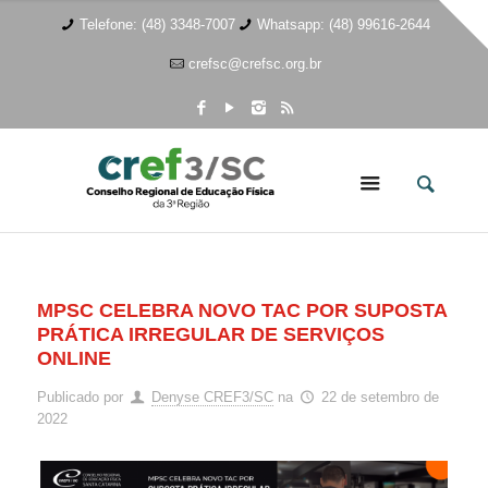
Telefone: (48) 3348-7007
Whatsapp: (48) 99616-2644
crefsc@crefsc.org.br
MPSC CELEBRA NOVO TAC POR SUPOSTA
PRÁTICA IRREGULAR DE SERVIÇOS
ONLINE
Publicado por
Denyse CREF3/SC
na
22 de setembro de
2022