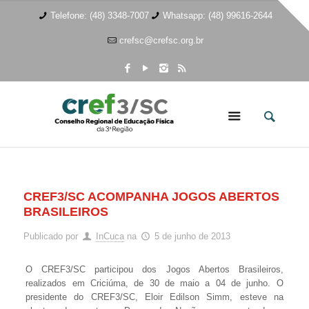
Telefone: (48) 3348-7007
Whatsapp: (48) 99616-2644
crefsc@crefsc.org.br
CREF3/SC ACOMPANHA JOGOS ABERTOS
BRASILEIROS
Publicado por
InCuca
na
5 de junho de 2013
O CREF3/SC participou dos Jogos Abertos Brasileiros,
realizados em Criciúma, de 30 de maio a 04 de junho. O
presidente do CREF3/SC, Eloir Edilson Simm, esteve na