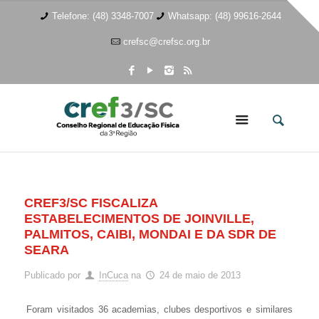
Telefone: (48) 3348-7007
Whatsapp: (48) 99616-2644
crefsc@crefsc.org.br
CREF3/SC FISCALIZA
ESTABELECIMENTOS DE JOINVILLE,
PALMITOS, CAIBI, MONDAI E DA SDR DE
SEARA
Publicado por
InCuca
na
24 de maio de 2013
Foram visitados 36 academias, clubes desportivos e similares