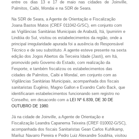
entre os dias 13 e 17 de maio nas cidades de Joinville,
Palmitos, Caibi, Mondai e na SDR de Seara.
Na SDR de Seara, a Agente de Orientação e Fiscalização
Joana Bastos Matos (CREF 011042-G/SC), em conjunto com
as Vigilâncias Sanitárias Municipais de Arabutã, Itá, Ipumirim e
Lindóia do Sul, visitou os estabelecimentos da região, onde a
principal irregularidade apurada foi a ausência do Responsável
Técnico e de seu substituto. A agente esteve presente na sexta
edição dos Jogos Abertos da Terceira Idade (Jasti), em Itá,
promovido pelo Governo do Estado, com realização da
Fesporte, e também fiscalizou os estabelecimentos das
cidades de Palmitos, Caibi e Mondaí, em conjunto com as
Vigilâncias Sanitárias Municipais, acompanhada dos fiscais
sanitaristas Eugênio, Magno Gallon e Evandro Carlo Back, que
identificaram estabelecimentos funcionando sem registro no
Conselho, em desacordo com a
LEI Nº 6.839, DE 30 DE
OUTUBRO DE 1980
.
Já na cidade de Joinville, a Agente de Orientação e
Fiscalização Leandra Capanema Teixeira (CREF 010002-G/SC),
acompanhada dos fiscais Sanitaristas Gean Carlos Kuhlkamp,
Mariluz Navarro Pereira e Pedro Luiz Alexandre Soubhia, visitou