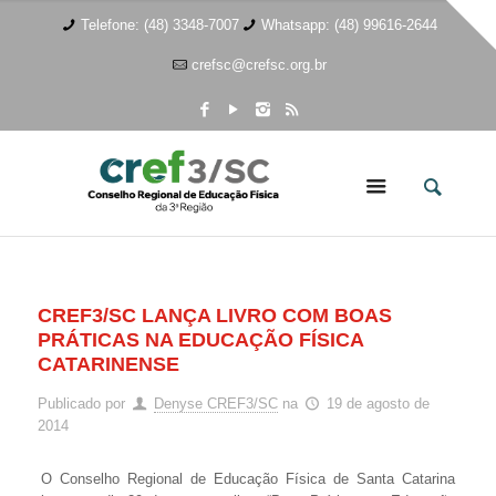
Telefone: (48) 3348-7007
Whatsapp: (48) 99616-2644
crefsc@crefsc.org.br
CREF3/SC LANÇA LIVRO COM BOAS
PRÁTICAS NA EDUCAÇÃO FÍSICA
CATARINENSE
Publicado por
Denyse CREF3/SC
na
19 de agosto de
2014
O Conselho Regional de Educação Física de Santa Catarina