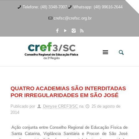
Telefone: (48) 3348-7007
Whatsapp: (48) 99616-2644
crefsc@crefsc.org.br
QUATRO ACADEMIAS SÃO INTERDITADAS
POR IRREGULARIDADES EM SÃO JOSÉ
Publicado por
Denyse CREF3/SC
na
25 de agosto de
2014
Ação conjunta entre Conselho Regional de Educação Física de
Santa Catarina, Vigilância Sanitária e Procon de São José