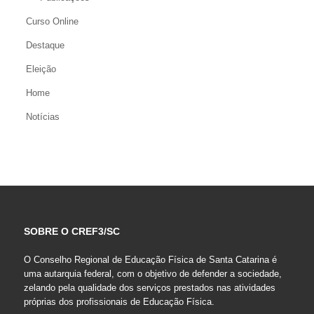
Curso Online
Destaque
Eleição
Home
Notícias
SOBRE O CREF3/SC
O Conselho Regional de Educação Física de Santa Catarina é
uma autarquia federal, com o objetivo de defender a sociedade,
zelando pela qualidade dos serviços prestados nas atividades
próprias dos profissionais de Educação Física.