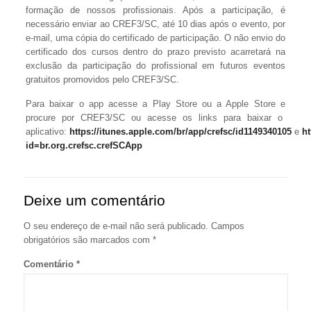
formação de nossos profissionais. Após a participação, é
necessário enviar ao CREF3/SC, até 10 dias após o evento, por
e-mail, uma cópia do certificado de participação. O não envio do
certificado dos cursos dentro do prazo previsto acarretará na
exclusão da participação do profissional em futuros eventos
gratuitos promovidos pelo CREF3/SC.
Para baixar o app acesse a Play Store ou a Apple Store e
procure por CREF3/SC ou acesse os links para baixar o
aplicativo:
https://itunes.apple.com/br/app/crefsc/id1149340105
e
ht
id=br.org.crefsc.crefSCApp
Deixe um comentário
O seu endereço de e-mail não será publicado.
Campos
obrigatórios são marcados com
*
Comentário
*