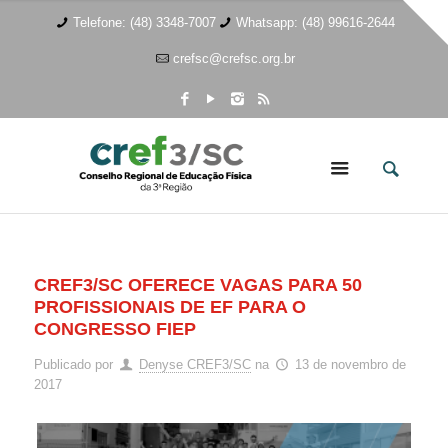
Telefone: (48) 3348-7007
Whatsapp: (48) 99616-2644
crefsc@crefsc.org.br
CREF3/SC OFERECE VAGAS PARA 50
PROFISSIONAIS DE EF PARA O
CONGRESSO FIEP
Publicado por
Denyse CREF3/SC
na
13 de novembro de
2017