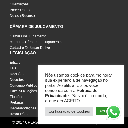
Orientações
Procedimento
Defesa|Recurso
CÂMARA DE JULGAMENTO
Câmara de Julgamento
Membros Câmara de Julgamento
Cadastro Defensor Dativo
LEGISLAÇÃO
Editais
Leis
Decisões
Nós usamos cookies para melhorar
Decretos
sua experiência de navegação no
portal. Ao utilizar o site, você
Concurso Público
concorda com a
Política de
Editais/Licitações
Privacidade
. Se você concorda,
Eleições
clique em ACEITO.
Portarias
Recomendações, Pareceres e Notas
Configuração de Cookies
ACEITO
Resoluções
© 2017 CREF3/SC - Todos os direitos reservados | Por
InCuca