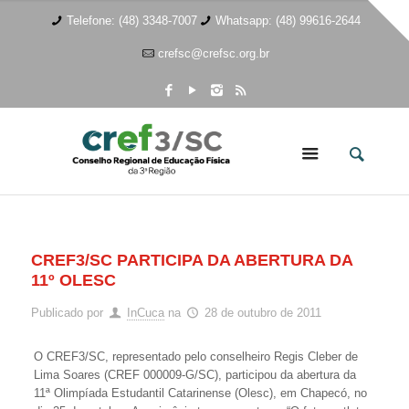
Telefone: (48) 3348-7007
Whatsapp: (48) 99616-2644
crefsc@crefsc.org.br
CREF3/SC PARTICIPA DA ABERTURA DA
11º OLESC
Publicado por
InCuca
na
28 de outubro de 2011
O CREF3/SC, representado pelo conselheiro Regis Cleber de
Lima Soares (CREF 000009-G/SC), participou da abertura da
11ª Olimpíada Estudantil Catarinense (Olesc), em Chapecó, no