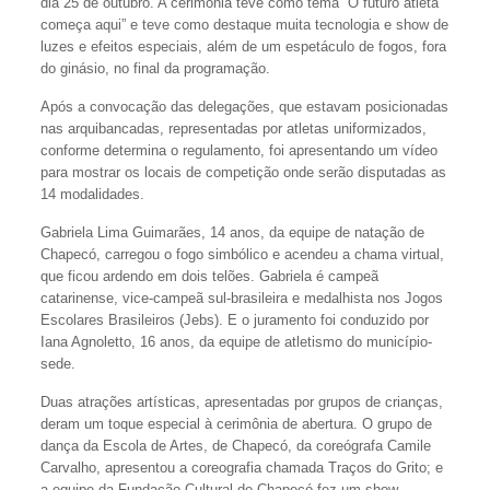
dia 25 de outubro. A cerimônia teve como tema “O futuro atleta
começa aqui” e teve como destaque muita tecnologia e show de
luzes e efeitos especiais, além de um espetáculo de fogos, fora
do ginásio, no final da programação.
Após a convocação das delegações, que estavam posicionadas
nas arquibancadas, representadas por atletas uniformizados,
conforme determina o regulamento, foi apresentando um vídeo
para mostrar os locais de competição onde serão disputadas as
14 modalidades.
Gabriela Lima Guimarães, 14 anos, da equipe de natação de
Chapecó, carregou o fogo simbólico e acendeu a chama virtual,
que ficou ardendo em dois telões. Gabriela é campeã
catarinense, vice-campeã sul-brasileira e medalhista nos Jogos
Escolares Brasileiros (Jebs). E o juramento foi conduzido por
Iana Agnoletto, 16 anos, da equipe de atletismo do município-
sede.
Duas atrações artísticas, apresentadas por grupos de crianças,
deram um toque especial à cerimônia de abertura. O grupo de
dança da Escola de Artes, de Chapecó, da coreógrafa Camile
Carvalho, apresentou a coreografia chamada Traços do Grito; e
a equipe da Fundação Cultural de Chapecó fez um show