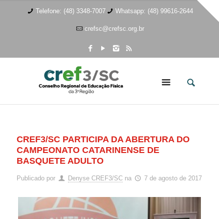
Telefone: (48) 3348-7007
Whatsapp: (48) 99616-2644
crefsc@crefsc.org.br
CREF3/SC PARTICIPA DA ABERTURA DO
CAMPEONATO CATARINENSE DE
BASQUETE ADULTO
Publicado por
Denyse CREF3/SC
na
7 de agosto de 2017