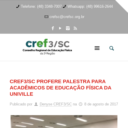
Telefone: (48) 3348-7007
Whatsapp: (48) 99616-2644
crefsc@crefsc.org.br
CREF3/SC PROFERE PALESTRA PARA
ACADÊMICOS DE EDUCAÇÃO FÍSICA DA
UNIVILLE
Publicado por
Denyse CREF3/SC
na
8 de agosto de 2017