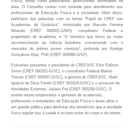
Física, tendo como palestrantes profissionais renomados na
área. O Conselho contou com estande para atendimento aos
profissionais de Educação Física e à sociedade. Além disso,
participou das palestras com os temas “Papel do CREF nas
Academias de Ginástica”, ministrada por Marcelo Ferreira
Miranda (CREF 000002-G/MS), conselheiro Federal e
proprietário de academia, e “O histórico que levou ao maior
reconhecimento da ciência brasileira: conversando com o
vencedor do prêmio jovem cientista”, proferida por Rodrigo
Gonçalves Dias, PhD (CREF 059988-G/SP).
Estiveram presentes o presidente do CREF3/SC Eloir Edilson
Simm (CREF 000251-G/SC), o conselheiro Federal Marino
Tessari (CREF 000007-G/SC), a gestora do CREF3/SC, Marli
Ignácio da Silva Trentin (CREF 001624-G/SC) e o assessor de
Atividades Externas, Juliano Prá (CREF 000258-G/SC). O
evento reuniu empresários e gestores de academias,
professores e estudantes de Educação Física e áreas afins e
um grande público para desfrutar dos benefícios que a atividade
física regular traz à saúde e ao bem-estar do corpo e da mente.