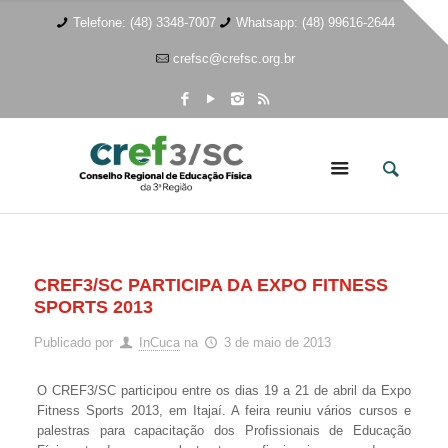
Telefone: (48) 3348-7007
Whatsapp: (48) 99616-2644
crefsc@crefsc.org.br
CREF3/SC PARTICIPA DA EXPO FITNESS
SPORTS 2013
Publicado por
InCuca
na
3 de maio de 2013
O CREF3/SC participou entre os dias 19 a 21 de abril da Expo
Fitness Sports 2013, em Itajaí. A feira reuniu vários cursos e
palestras para capacitação dos Profissionais de Educação