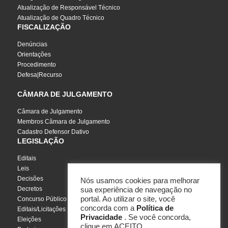
Atualização de Responsável Técnico
Atualização de Quadro Técnico
FISCALIZAÇÃO
Denúncias
Orientações
Procedimento
Defesa|Recurso
CÂMARA DE JULGAMENTO
Câmara de Julgamento
Membros Câmara de Julgamento
Cadastro Defensor Dativo
LEGISLAÇÃO
Editais
Leis
Decisões
Nós usamos cookies para melhorar
Decretos
sua experiência de navegação no
portal. Ao utilizar o site, você
Concurso Público
concorda com a
Política de
Editais/Licitações
Privacidade
. Se você concorda,
Eleições
clique em ACEITO.