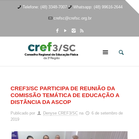
Telefone: (48) 3348-7007
Whatsapp: (48) 99616-2644
crefsc@crefsc.org.br
CREF3/SC PARTICIPA DE REUNIÃO DA
COMISSÃO TEMÁTICA DE EDUCAÇÃO A
DISTÂNCIA DA ASCOP
Publicado por
Denyse CREF3/SC
na
6 de setembro de
2019