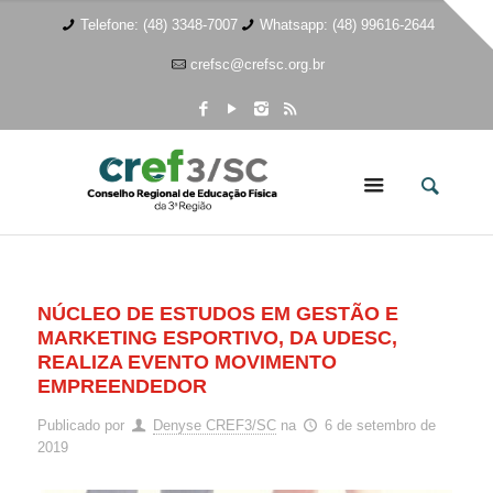
Telefone: (48) 3348-7007
Whatsapp: (48) 99616-2644
crefsc@crefsc.org.br
NÚCLEO DE ESTUDOS EM GESTÃO E
MARKETING ESPORTIVO, DA UDESC,
REALIZA EVENTO MOVIMENTO
EMPREENDEDOR
Publicado por
Denyse CREF3/SC
na
6 de setembro de
2019