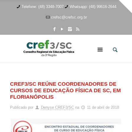
Telefone: (48) 3348-7007
Whatsapp: (48) 99616-2644
crefsc@crefsc.org.br
CREF3/SC REÚNE COORDENADORES DE
CURSOS DE EDUCAÇÃO FÍSICA DE SC, EM
FLORIANÓPOLIS
Publicado por
Denyse CREF3/SC
na
11 de abril de 2018