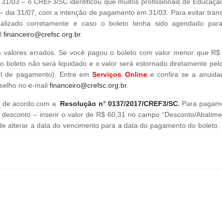
31/03 – o CREF3/SC identificou que muitos profissionais de Educação
dia 31/07, com a intenção de pagamento em 31/03. Para evitar trans
lizado corretamente e caso o boleto tenha sido agendado par
l
financeiro@crefsc.org.br
.
m valores errados. Se você pagou o boleto com valor menor que R$
, o boleto não será liquidado e o valor será estornado diretamente pe
ocal de pagamento). Entre em
Serviços Online
e confira se a anuida
selho no e-mail
financeiro@crefsc.org.br
.
07, de acordo com a
Resolução n° 0137/2017/CREF3/SC
.
Para pagame
desconto – inserir o valor de R$ 60,31 no campo “Desconto/Abatime
 de alterar a data do vencimento para a data do pagamento do boleto.