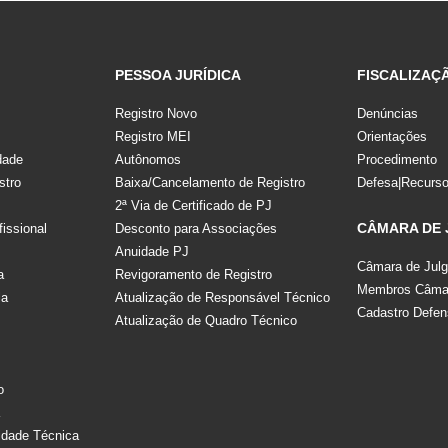
PESSOA JURÍDICA
FISCALIZAÇ
Registro Novo
Denúncias
Registro MEI
Orientações
dade
Autônomos
Procedimento
stro
Baixa/Cancelamento de Registro
Defesa|Recurs
2ª Via de Certificado de PJ
CÂMARA DE
fissional
Desconto para Associações
Anuidade PJ
Câmara de Jul
a
Revigoramento de Registro
Membros Câmar
la
Atualização de Responsável Técnico
Cadastro Defen
Atualização de Quadro Técnico
s
o
a
idade Técnica