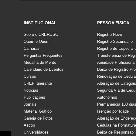
INSTITUCIONAL
PESSOA FÍSICA
Sobre o CREF3/SC
Registro Novo
Quem é Quem
Registro Secundário
Câmaras
Registro de Especiali
Perguntas Frequentes
Transferência de Regi
Medalha do Mérito
Anuidade Profissional
Calendário de Eventos
Baixa de Registro Pro
Cursos
Renovação de Cédula
CREF Itinerante
Alteração de Categori
Notícias
Segunda Via de Cédu
Publicações
Autônomos
Jornais
Permanência 180 dia
Material Gráfico
Isenção por Idade
Galeria de Fotos
Alteração de Endereç
Ascop
Cédulas na Formatur
Universidades
Baixa de Responsabil