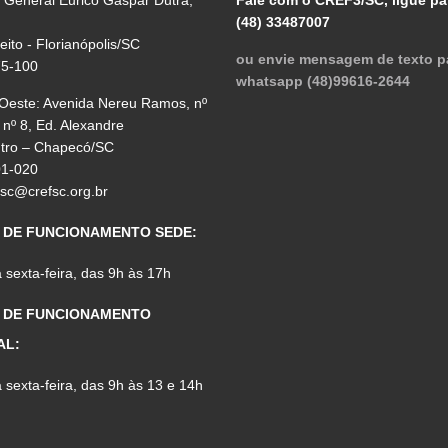
(48) 33487007
reito - Florianópolis/SC
ou envie mensagem de texto p
75-100
whatsapp (48)99616-2644
 Oeste: Avenida Nereu Ramos, nº
 nº 8, Ed. Alexandre
ntro – Chapecó/SC
01-020
fsc@crefsc.org.br
 DE FUNCIONAMENTO SEDE:
sexta-feira, das 9h às 17h
 DE FUNCIONAMENTO
AL:
sexta-feira, das 9h às 13 e 14h