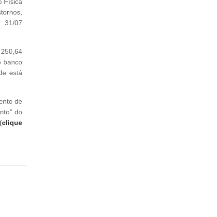
 Física
tornos,
a 31/07
 250,64
lo banco
de está
nto de
nto” do
(
clique