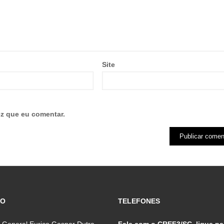
Site
z que eu comentar.
ÇO
TELEFONES
 General Eurico Gaspar Dutra,
Fale com o CREF3/SC, ligue pa