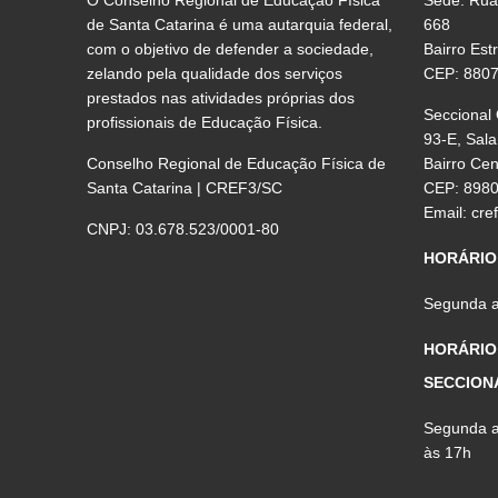
de Santa Catarina é uma autarquia federal,
668
com o objetivo de defender a sociedade,
Bairro Est
zelando pela qualidade dos serviços
CEP: 880
prestados nas atividades próprias dos
Seccional
profissionais de Educação Física.
93-E, Sala
Conselho Regional de Educação Física de
Bairro Ce
Santa Catarina | CREF3/SC
CEP: 898
Email:
cre
CNPJ: 03.678.523/0001-80
HORÁRIO
Segunda a 
HORÁRIO
SECCION
Segunda a 
às 17h