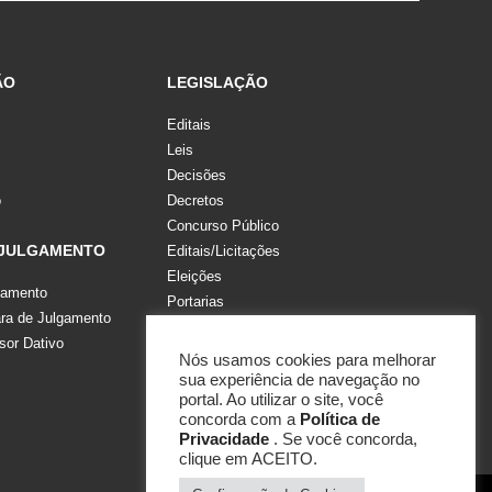
ÃO
LEGISLAÇÃO
Editais
Leis
Decisões
o
Decretos
Concurso Público
 JULGAMENTO
Editais/Licitações
Eleições
gamento
Portarias
a de Julgamento
Recomendações, Pareceres e Notas
sor Dativo
Resoluções
Nós usamos cookies para melhorar
sua experiência de navegação no
portal. Ao utilizar o site, você
concorda com a
Política de
Privacidade
. Se você concorda,
clique em ACEITO.