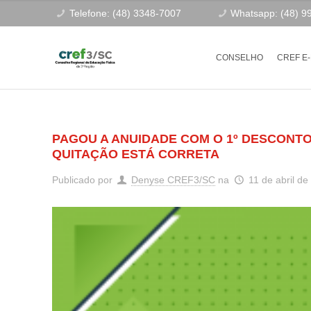
Telefone: (48) 3348-7007
Whatsapp: (48) 9
CONSELHO
CREF E
PAGOU A ANUIDADE COM O 1º DESCONTO 
QUITAÇÃO ESTÁ CORRETA
Publicado por
Denyse CREF3/SC
na
11 de abril de