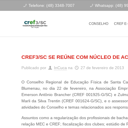
Telefone: (48) 3348-7007
Whatsapp: (48) 9
CONSELHO
CREF E
CREF3/SC SE REÚNE COM NÚCLEO DE A
Publicado por
InCuca
na
27 de fevereiro de 2013
O Conselho Regional de Educação Física de Santa Cat
Blumenau, no dia 22 de fevereiro, na Associação Emp
Emerson Antônio Brancher (CREF 001925-G/SC) e Zulma
Marli da Silva Trentin (CREF 001624-G/SC), e o assessor
atividades do Conselho e temas relacionados aos respons
Assuntos como a regularização dos profissionais de bachare
relação MEC e CREF; fiscalização dos clubes; estúdio de Pi