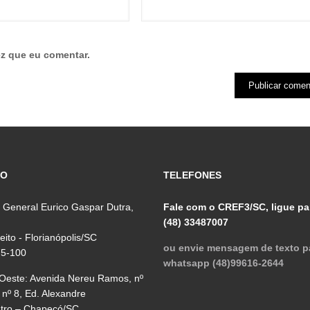
z que eu comentar.
ÇO
TELEFONES
 General Eurico Gaspar Dutra,
Fale com o CREF3/SC, ligue pa
(48) 33487007
reito - Florianópolis/SC
ou envie mensagem de texto p
75-100
whatsapp (48)99616-2644
 Oeste: Avenida Nereu Ramos, nº
 nº 8, Ed. Alexandre
ntro – Chapecó/SC