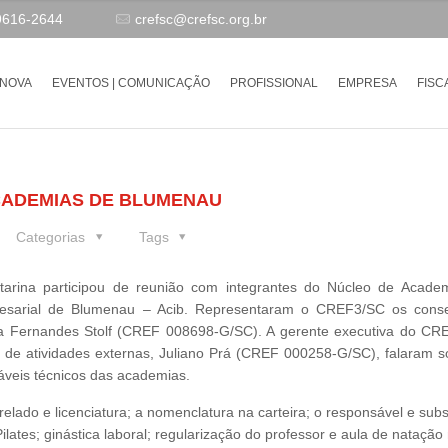
9616-2644
crefsc@crefsc.org.br
-NOVA
EVENTOS | COMUNICAÇÃO
PROFISSIONAL
EMPRESA
FISC
CADEMIAS DE BLUMENAU
Categorias
Tags
arina participou de reunião com integrantes do Núcleo de Acade
resarial de Blumenau – Acib. Representaram o CREF3/SC os conse
 Fernandes Stolf (CREF 008698-G/SC). A gerente executiva do CR
 de atividades externas, Juliano Prá (CREF 000258-G/SC), falaram s
áveis técnicos das academias.
lado e licenciatura; a nomenclatura na carteira; o responsável e subst
lates; ginástica laboral; regularização do professor e aula de natação