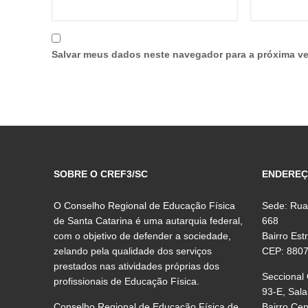
Salvar meus dados neste navegador para a próxima ve
SOBRE O CREF3/SC
ENDERE
O Conselho Regional de Educação Física
Sede: Rua
de Santa Catarina é uma autarquia federal,
668
com o objetivo de defender a sociedade,
Bairro Est
zelando pela qualidade dos serviços
CEP: 880
prestados nas atividades próprias dos
Seccional
profissionais de Educação Física.
93-E, Sala
Conselho Regional de Educação Física de
Bairro Ce