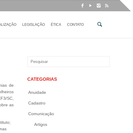
ALIZAÇÃO
LEGISLAÇÃO
ÉTICA
CONTATO
CATEGORIAS
mias de
lheiros
Anuidade
EF3/SC,
Cadastro
obre as
Comunicação
ituto;
Artigos
 nas