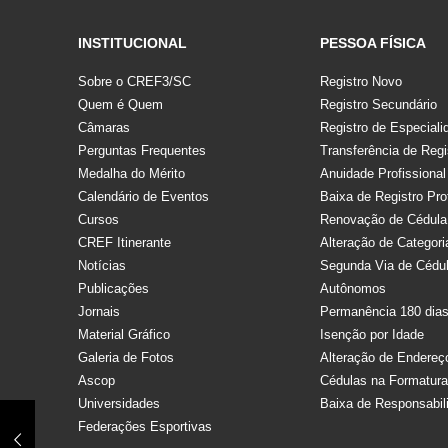
INSTITUCIONAL
PESSOA FÍSICA
Sobre o CREF3/SC
Registro Novo
Quem é Quem
Registro Secundário
Câmaras
Registro de Especiali
Perguntas Frequentes
Transferência de Regi
Medalha do Mérito
Anuidade Profissional
Calendário de Eventos
Baixa de Registro Pro
Cursos
Renovação de Cédula
CREF Itinerante
Alteração de Categori
Notícias
Segunda Via de Cédu
Publicações
Autônomos
Jornais
Permanência 180 dia
Material Gráfico
Isenção por Idade
Galeria de Fotos
Alteração de Endereç
Ascop
Cédulas na Formatur
Universidades
Baixa de Responsabil
Federações Esportivas