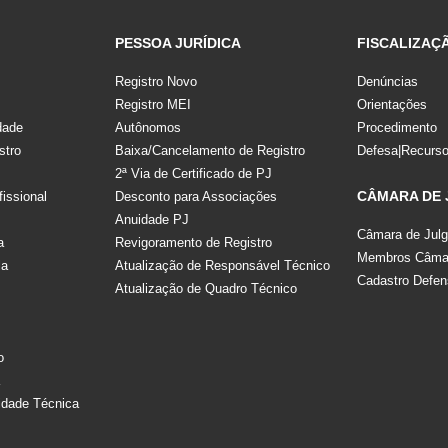
PESSOA JURÍDICA
FISCALIZAÇ
Registro Novo
Denúncias
Registro MEI
Orientações
dade
Autônomos
Procedimento
stro
Baixa/Cancelamento de Registro
Defesa|Recurs
2ª Via de Certificado de PJ
CÂMARA DE
fissional
Desconto para Associações
Anuidade PJ
Câmara de Jul
a
Revigoramento de Registro
Membros Câmar
la
Atualização de Responsável Técnico
Cadastro Defen
Atualização de Quadro Técnico
s
o
a
idade Técnica