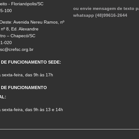
reito - Florianópolis/SC
ou envie mensagem de texto p
75-100
whatsapp (48)99616-2644
 Oeste: Avenida Nereu Ramos, nº
 nº 8, Ed. Alexandre
ntro – Chapecó/SC
01-020
fsc@crefsc.org.br
 DE FUNCIONAMENTO SEDE:
sexta-feira, das 9h às 17h
 DE FUNCIONAMENTO
AL:
sexta-feira, das 9h às 13 e 14h