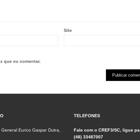
Site
z que eu comentar.
ÇO
TELEFONES
 General Eurico Gaspar Dutra,
Fale com o CREF3/SC, ligue pa
(48) 33487007