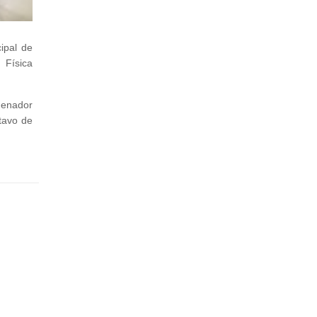
ipal de
 Física
denador
tavo de