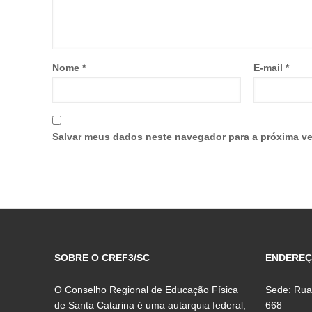
Nome
*
E-mail
*
Salvar meus dados neste navegador para a próxima ve
SOBRE O CREF3/SC
ENDERE
O Conselho Regional de Educação Física
Sede: Rua
de Santa Catarina é uma autarquia federal,
668