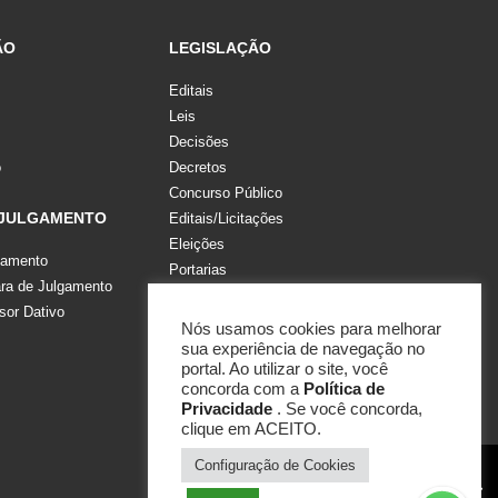
ÃO
LEGISLAÇÃO
Editais
Leis
Decisões
o
Decretos
Concurso Público
 JULGAMENTO
Editais/Licitações
Eleições
gamento
Portarias
a de Julgamento
Recomendações, Pareceres e Notas
sor Dativo
Resoluções
Nós usamos cookies para melhorar
sua experiência de navegação no
portal. Ao utilizar o site, você
concorda com a
Política de
Privacidade
. Se você concorda,
clique em ACEITO.
Configuração de Cookies