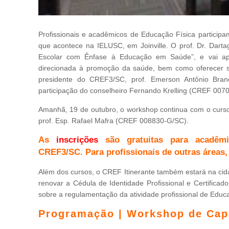
Profissionais e acadêmicos de Educação Física participa
que acontece na IELUSC, em Joinville. O prof. Dr. Dar
Escolar com Ênfase à Educação em Saúde”, e vai aprese
direcionada à promoção da saúde, bem como oferecer s
presidente do CREF3/SC, prof. Emerson Antônio Bra
participação do conselheiro Fernando Krelling (CREF 007
Amanhã, 19 de outubro, o workshop continua com o curso 
prof. Esp. Rafael Mafra (CREF 008830-G/SC).
As
inscrições
são gratuitas para acadêm
CREF3/SC. Para profissionais de outras áreas, 
Além dos cursos, o CREF Itinerante também estará na cid
renovar a Cédula de Identidade Profissional e Certifica
sobre a regulamentação da atividade profissional de Educa
Programação | Workshop de Capa