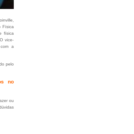
nville,
 Física
 física
O vice-
m com a
do pelo
os no
azer ou
dúvidas