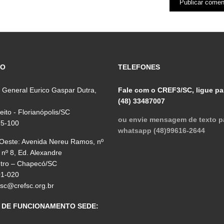
ÇO
TELEFONES
 General Eurico Gaspar Dutra,
Fale com o CREF3/SC, ligue pa
(48) 33487007
reito - Florianópolis/SC
ou envie mensagem de texto p
75-100
whatsapp (48)99616-2644
 Oeste: Avenida Nereu Ramos, nº
 nº 8, Ed. Alexandre
ntro – Chapecó/SC
01-020
fsc@crefsc.org.br
 DE FUNCIONAMENTO SEDE: