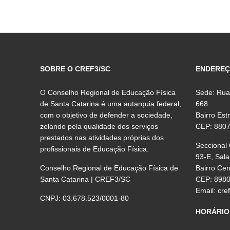
SOBRE O CREF3/SC
ENDERE
O Conselho Regional de Educação Física
Sede: Rua
de Santa Catarina é uma autarquia federal,
668
com o objetivo de defender a sociedade,
Bairro Est
zelando pela qualidade dos serviços
CEP: 880
prestados nas atividades próprias dos
Seccional
profissionais de Educação Física.
93-E, Sala
Conselho Regional de Educação Física de
Bairro Ce
Santa Catarina | CREF3/SC
CEP: 898
Email:
cre
CNPJ: 03.678.523/0001-80
HORÁRIO