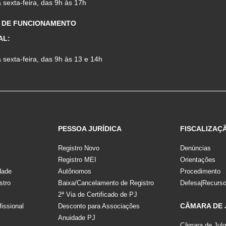
sexta-feira, das 9h às 17h
 DE FUNCIONAMENTO
AL:
sexta-feira, das 9h às 13 e 14h
PESSOA JURÍDICA
FISCALIZAÇ
Registro Novo
Denúncias
Registro MEI
Orientações
dade
Autônomos
Procedimento
stro
Baixa/Cancelamento de Registro
Defesa|Recurs
2ª Via de Certificado de PJ
CÂMARA DE
fissional
Desconto para Associações
Anuidade PJ
Câmara de Jul