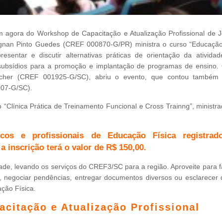
m agora do Workshop de Capacitação e Atualização Profissional de Joi
tagnan Pinto Guedes (CREF 000870-G/PR) ministra o curso “Educação
ntar e discutir alternativas práticas de orientação da atividade
ubsídios para a promoção e implantação de programas de ensino. 
ncher (CREF 001925-G/SC), abriu o evento, que contou també
007-G/SC).
“Clínica Prática de Treinamento Funcional e Cross Trainng”, ministra
icos e profissionais de Educação Física registrad
a inscrição terá o valor de R$ 150,00.
ade, levando os serviços do CREF3/SC para a região. Aproveite para f
do, negociar pendências, entregar documentos diversos ou esclarecer 
ção Física.
citação e Atualização Profissional