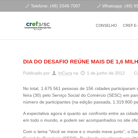
Telefone: (48) 3348-7007
Whatsapp: (48) 9
CONSELHO
CREF E
DIA DO DESAFIO REÚNE MAIS DE 1,6 MI
Publicado por
InCuca
na
1 de junho de 2012
C
No total, 1.675.561 pessoas de 156 cidades participaram 
feira (30) pelo Serviço Social do Comércio (SESC) em p
número de participantes (na edição passada, 1.319.800 pe
A expectativa agora é quanto ao confronto entre as cidad
em todo o mundo, e podem ser acompanhados no site ofic
Com o tema “Você se mexe e o mundo mexe junto”, o Dia 