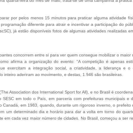
ma quarta-feira do mês de maio, trata-se de uma campanha à prática 
arar por pelos menos 15 minutos para praticar alguma atividade fís
rogramação diferente para atrair e incentivar a participação do públ
C), já estão disponíveis fotos de algumas atividades realizadas e
cipantes concorrem entre si para ver quem consegue mobilizar o maior
como afirma a organização do evento: “A competição é apenas est
 exercitam a integração social, a criatividade, a liderança e o e
o inteiro aderiram ao movimento, e destas, 1.946 são brasileiras.
e Association dos International Sport for All), e no Brasil é coorden
 SESC em todo o País, em parceria com prefeituras municipais e d
o Canadá, em 1983, quando, durante um rigoroso inverno, o prefeito
 um determinado dia e horário para dar a volta em torno do quarte
te em cada vez maior número de cidades. No Brasil, começou a ser re