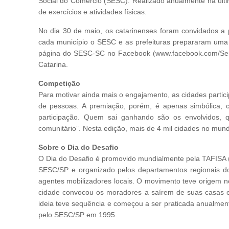
Social do Comércio (SESC). Realizado anualmente na últi
de exercícios e atividades físicas.
No dia 30 de maio, os catarinenses foram convidados a p
cada município o SESC e as prefeituras prepararam uma p
página do SESC-SC no Facebook (www.facebook.com/SescS
Catarina.
Competição
Para motivar ainda mais o engajamento, as cidades parti
de pessoas. A premiação, porém, é apenas simbólica, 
participação. Quem sai ganhando são os envolvidos, que
comunitário”. Nesta edição, mais de 4 mil cidades no mund
Sobre o Dia do Desafio
O Dia do Desafio é promovido mundialmente pela TAFISA (Th
SESC/SP e organizado pelos departamentos regionais do
agentes mobilizadores locais. O movimento teve origem n
cidade convocou os moradores a saírem de suas casas em
ideia teve sequência e começou a ser praticada anualmen
pelo SESC/SP em 1995.