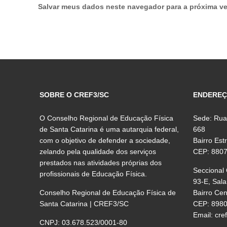
Salvar meus dados neste navegador para a próxima ve
SOBRE O CREF3/SC
ENDERE
O Conselho Regional de Educação Física
Sede: Rua
de Santa Catarina é uma autarquia federal,
668
com o objetivo de defender a sociedade,
Bairro Est
zelando pela qualidade dos serviços
CEP: 880
prestados nas atividades próprias dos
Seccional
profissionais de Educação Física.
93-E, Sala
Conselho Regional de Educação Física de
Bairro Ce
Santa Catarina | CREF3/SC
CEP: 898
Email:
cre
CNPJ: 03.678.523/0001-80