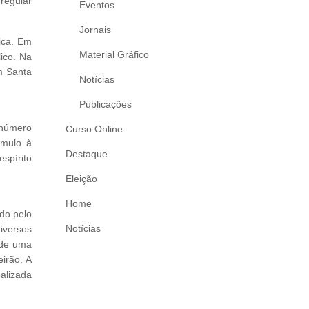
regular
Eventos
Jornais
ica. Em
Material Gráfico
ico. Na
m Santa
Notícias
Publicações
 número
Curso Online
ímulo à
Destaque
spírito
Eleição
Home
ado pelo
Notícias
iversos
 de uma
irão. A
alizada