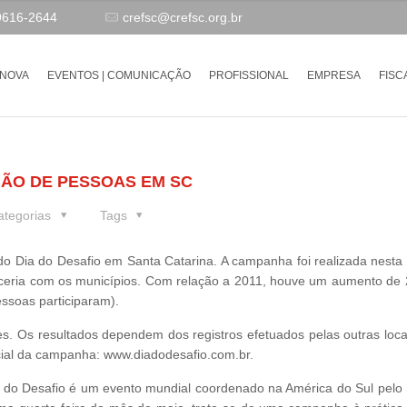
9616-2644
crefsc@crefsc.org.br
-NOVA
EVENTOS | COMUNICAÇÃO
PROFISSIONAL
EMPRESA
FISC
LHÃO DE PESSOAS EM SC
ategorias
Tags
do Dia do Desafio em Santa Catarina. A campanha foi realizada nesta 
arceria com os municípios. Com relação a 2011, houve um aumento de
ssoas participaram).
es. Os resultados dependem dos registros efetuados pelas outras loca
ial da campanha: www.diadodesafio.com.br.
do Desafio é um evento mundial coordenado na América do Sul pelo 