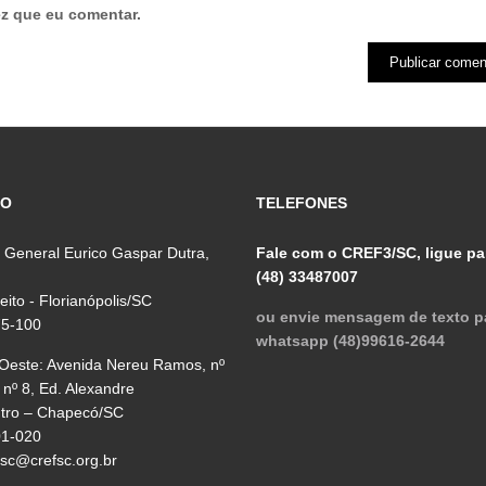
z que eu comentar.
ÇO
TELEFONES
 General Eurico Gaspar Dutra,
Fale com o CREF3/SC, ligue pa
(48) 33487007
reito - Florianópolis/SC
ou envie mensagem de texto p
75-100
whatsapp (48)99616-2644
 Oeste: Avenida Nereu Ramos, nº
 nº 8, Ed. Alexandre
ntro – Chapecó/SC
01-020
fsc@crefsc.org.br