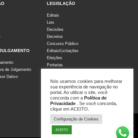
ÃO
LEGISLAÇÃO
Editais
Leis
Decisões
o
Decretos
Concurso Público
 JULGAMENTO
Editais/Licitações
Eleições
gamento
Portarias
a de Julgamento
Recomendações, Pareceres e Notas
sor Dativo
Resoluções
Nós usamos cookies para melhorar
sua experiência de navegação no
portal. Ao utilizar o site, você
concorda com a
Política de
Privacidade
. Se você concorda,
clique em ACEITO.
Configuração de Cookies
ACEITO