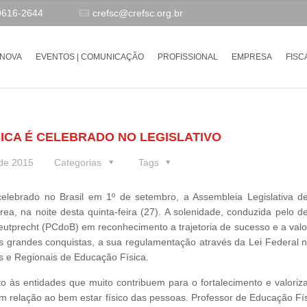
9616-2644
crefsc@crefsc.org.br
-NOVA
EVENTOS | COMUNICAÇÃO
PROFISSIONAL
EMPRESA
FISC
SICA É CELEBRADO NO LEGISLATIVO
 de 2015
Categorias
Tags
celebrado no Brasil em 1º de setembro, a Assembleia Legislativa d
a, na noite desta quinta-feira (27). A solenidade, conduzida pelo d
eutprecht (PCdoB) em reconhecimento a trajetoria de sucesso e a valo
s grandes conquistas, a sua regulamentação através da Lei Federal n
is e Regionais de Educação Física.
às entidades que muito contribuem para o fortalecimento e valoriz
em relação ao bem estar físico das pessoas. Professor de Educação Fí