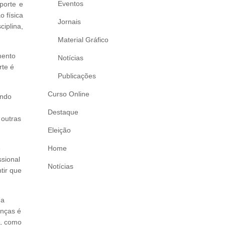
Eventos
porte e
 física
Jornais
iplina,
Material Gráfico
mento
Notícias
rte é
Publicações
Curso Online
endo
Destaque
 outras
Eleição
e
Home
sional
Notícias
tir que
 a
enças é
e, como