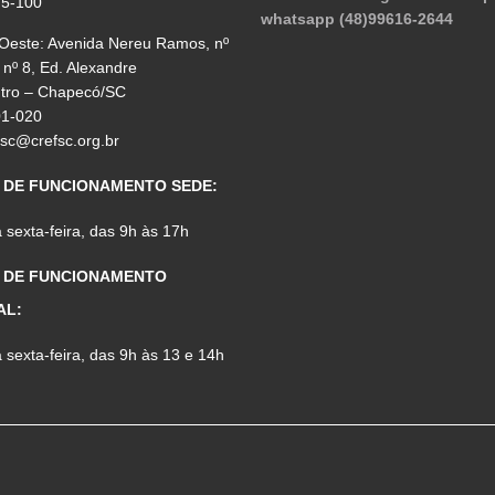
75-100
whatsapp (48)99616-2644
 Oeste: Avenida Nereu Ramos, nº
 nº 8, Ed. Alexandre
ntro – Chapecó/SC
01-020
fsc@crefsc.org.br
 DE FUNCIONAMENTO SEDE:
sexta-feira, das 9h às 17h
 DE FUNCIONAMENTO
AL:
sexta-feira, das 9h às 13 e 14h