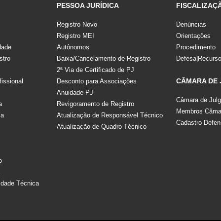
PESSOA JURÍDICA
FISCALIZAÇ
Registro Novo
Denúncias
Registro MEI
Orientações
dade
Autônomos
Procedimento
stro
Baixa/Cancelamento de Registro
Defesa|Recurs
2ª Via de Certificado de PJ
CÂMARA DE
fissional
Desconto para Associações
Anuidade PJ
Câmara de Jul
a
Revigoramento de Registro
Membros Câmar
la
Atualização de Responsável Técnico
Cadastro Defen
Atualização de Quadro Técnico
s
o
a
idade Técnica