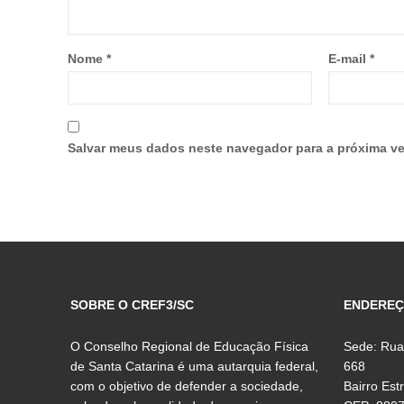
Nome
*
E-mail
*
Salvar meus dados neste navegador para a próxima ve
SOBRE O CREF3/SC
ENDERE
O Conselho Regional de Educação Física
Sede: Rua
de Santa Catarina é uma autarquia federal,
668
com o objetivo de defender a sociedade,
Bairro Est