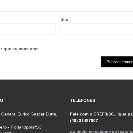
Site
z que eu comentar.
ÇO
TELEFONES
 General Eurico Gaspar Dutra,
Fale com o CREF3/SC, ligue pa
(48) 33487007
reito - Florianópolis/SC
ou envie mensagem de texto p