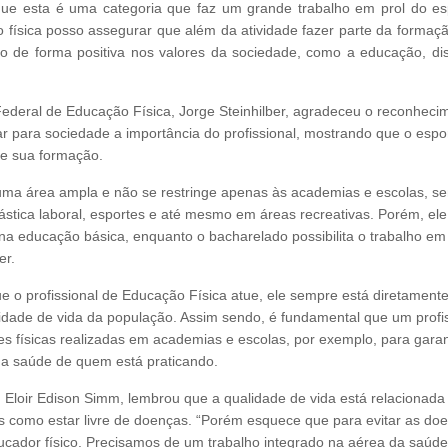
que esta é uma categoria que faz um grande trabalho em prol do es
 física posso assegurar que além da atividade fazer parte da formação
do de forma positiva nos valores da sociedade, como a educação, disc
eral de Educação Física, Jorge Steinhilber, agradeceu o reconheci
r para sociedade a importância do profissional, mostrando que o espo
e sua formação.
 uma área ampla e não se restringe apenas às academias e escolas, s
ástica laboral, esportes e até mesmo em áreas recreativas. Porém, ele
 na educação básica, enquanto o bacharelado possibilita o trabalho em
er.
e o profissional de Educação Física atue, ele sempre está diretament
ade de vida da população. Assim sendo, é fundamental que um profis
 físicas realizadas em academias e escolas, por exemplo, para garan
 a saúde de quem está praticando.
 Eloir Edison Simm, lembrou que a qualidade de vida está relacionada
as como estar livre de doenças. “Porém esquece que para evitar as do
ducador físico. Precisamos de um trabalho integrado na aérea da saúd