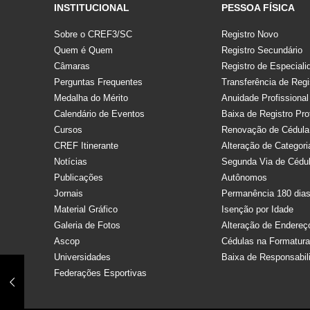
INSTITUCIONAL
PESSOA FÍSICA
Sobre o CREF3/SC
Registro Novo
Quem é Quem
Registro Secundário
Câmaras
Registro de Especiali
Perguntas Frequentes
Transferência de Regi
Medalha do Mérito
Anuidade Profissional
Calendário de Eventos
Baixa de Registro Pro
Cursos
Renovação de Cédula
CREF Itinerante
Alteração de Categori
Notícias
Segunda Via de Cédu
Publicações
Autônomos
Jornais
Permanência 180 dia
Material Gráfico
Isenção por Idade
Galeria de Fotos
Alteração de Endereç
Ascop
Cédulas na Formatur
Universidades
Baixa de Responsabil
Federações Esportivas