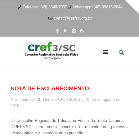
Telefone: (48) 3348-7007
Whatsapp: (48) 99616-2644
crefsc@crefsc.org.br
NOTA DE ESCLARECIMENTO
Publicado por
Denyse CREF3/SC
na
26 de agosto de
2015
O Conselho Regional de Educação Física de Santa Catarina –
CREF3/SC, tem como princípio o respeito ao processo
democrático e à liberdade de expressão.