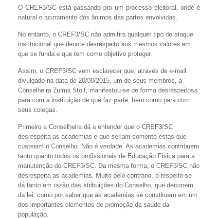
O CREF3/SC está passando pro um processo eleitoral, onde é
natural o acirramento dos ânimos das partes envolvidas.
No entanto, o CREF3/SC não admitirá qualquer tipo de ataque
institucional que denote desrespeito aos mesmos valores em
que se funda e que tem como objetivo proteger.
Assim, o CREF3/SC vem esclarecer que, através de e-mail
divulgado na data de 20/08/2015, um de seus membros, a
Conselheira Zulma Stolf, manifestou-se de forma desrespeitosa
para com a instituição de que faz parte, bem como para com
seus colegas.
Primeiro a Conselheira dá a entender que o CREF3/SC
desrespeita as academias e que seriam somente estas que
custeiam o Conselho. Não é verdade. As academias contribuem
tanto quanto todos os profissionais de Educação Física para a
manutenção do CREF3/SC. Da mesma forma, o CREF3/SC não
desrespeita as academias. Muito pelo contrário, o respeito se
dá tanto em razão das atribuições do Conselho, que decorrem
da lei, como por saber que as academias se constituem em um
dos importantes elementos de promoção da saúde da
população.