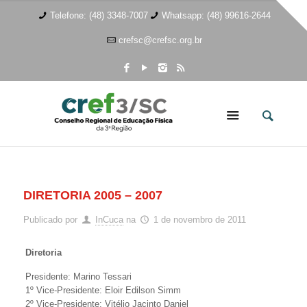
Telefone: (48) 3348-7007
Whatsapp: (48) 99616-2644
crefsc@crefsc.org.br
DIRETORIA 2005 – 2007
Publicado por
InCuca
na
1 de novembro de 2011
Diretoria
Presidente: Marino Tessari
1º Vice-Presidente: Eloir Edilson Simm
2º Vice-Presidente: Vitélio Jacinto Daniel