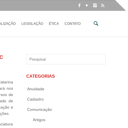
ALIZAÇÃO
LEGISLAÇÃO
ÉTICA
CONTATO
C
CATEGORIAS
tarina
ará nos
Anuidade
rsos de
Cadastro
dade de
zação e
Comunicação
ições.
Artigos
ciatura