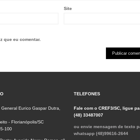
Site
z que eu comentar.
ÇO
TELEFONES
 General Eurico Gaspar Dutra,
Fale com o CREF3/SC, ligue pa
(48) 33487007
reito - Florianópolis/SC
ou envie mensagem de texto p
75-100
whatsapp (48)99616-2644