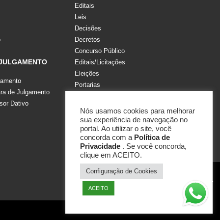
Editais
Leis
Decisões
o
Decretos
Concurso Público
 JULGAMENTO
Editais/Licitações
Eleições
gamento
Portarias
a de Julgamento
Recomendações, Pareceres e Notas
sor Dativo
Resoluções
Nós usamos cookies para melhorar
sua experiência de navegação no
portal. Ao utilizar o site, você
concorda com a
Política de
Privacidade
. Se você concorda,
clique em ACEITO.
Configuração de Cookies
ACEITO