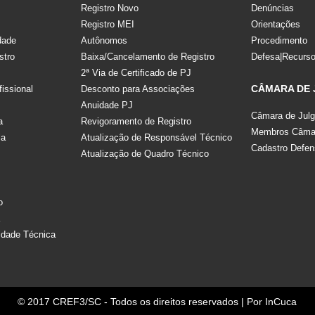
Registro Novo
Denúncias
Registro MEI
Orientações
dade
Autônomos
Procedimento
stro
Baixa/Cancelamento de Registro
Defesa|Recurs
2ª Via de Certificado de PJ
CÂMARA DE
fissional
Desconto para Associações
Anuidade PJ
Câmara de Jul
a
Revigoramento de Registro
Membros Câmar
la
Atualização de Responsável Técnico
Cadastro Defen
Atualização de Quadro Técnico
s
o
a
idade Técnica
© 2017 CREF3/SC - Todos os direitos reservados | Por
InCuca