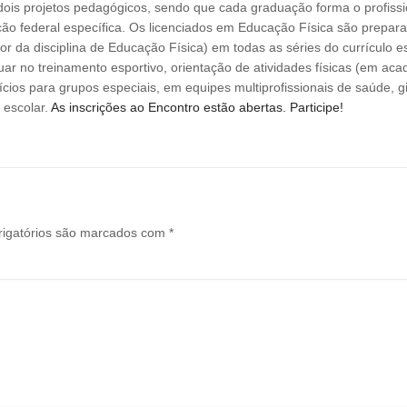
dois projetos pedagógicos, sendo que cada graduação forma o profissi
ção federal específica. Os licenciados em Educação Física são prepar
r da disciplina de Educação Física) em todas as séries do currículo es
r no treinamento esportivo, orientação de atividades físicas (em ac
ícios para grupos especiais, em equipes multiprofissionais de saúde, g
 escolar.
As inscrições ao Encontro estão abertas. Participe!
igatórios são marcados com
*