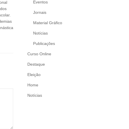
Eventos
onal
ados
Jornais
colar.
ademias
Material Gráfico
inástica
Notícias
Publicações
Curso Online
Destaque
Eleição
Home
Notícias