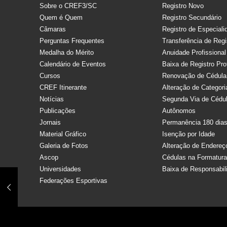
Sobre o CREF3/SC
Registro Novo
Quem é Quem
Registro Secundário
Câmaras
Registro de Especiali
Perguntas Frequentes
Transferência de Regi
Medalha do Mérito
Anuidade Profissional
Calendário de Eventos
Baixa de Registro Pro
Cursos
Renovação de Cédula
CREF Itinerante
Alteração de Categori
Notícias
Segunda Via de Cédu
Publicações
Autônomos
Jornais
Permanência 180 dia
Material Gráfico
Isenção por Idade
Galeria de Fotos
Alteração de Endereç
Ascop
Cédulas na Formatur
Universidades
Baixa de Responsabil
Federações Esportivas