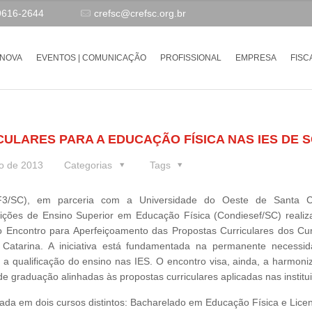
9616-2644
crefsc@crefsc.org.br
-NOVA
EVENTOS | COMUNICAÇÃO
PROFISSIONAL
EMPRESA
FISC
LARES PARA A EDUCAÇÃO FÍSICA NAS IES DE S
o de 2013
Categorias
Tags
SC), em parceria com a Universidade do Oeste de Santa Ca
uições de Ensino Superior em Educação Física (Condiesef/SC) realiz
 Encontro para Aperfeiçoamento das Propostas Curriculares dos Cu
atarina. A iniciativa está fundamentada na permanente necessi
 a qualificação do ensino nas IES. O encontro visa, ainda, a harmoni
e graduação alinhadas às propostas curriculares aplicadas nas institu
ada em dois cursos distintos: Bacharelado em Educação Física e Licen