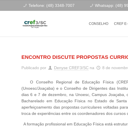
Telefone: (48) 3348-7007
Whatsapp: (48) 9
CONSELHO
CREF E
ENCONTRO DISCUTE PROPOSTAS CURRICU
Publicado por
Denyse CREF3/SC
na
8 de novembr
O Conselho Regional de Educação Física (CREF3/
(Unoesc/Joaçaba) e o Conselho de Dirigentes das Instit
dias 6 e 7 de dezembro, na Unoesc, Campus Joaçaba, o
Bacharelado em Educação Física no Estado de Santa C
aperfeiçoamento das propostas curriculares voltadas para
troca de experiências entre os coordenadores dos cursos d
A formação profissional em Educação Física está estrutur