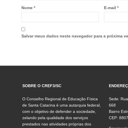
Nome
*
E-mail
*
Salvar meus dados neste navegador para a próxima ve
SOBRE O CREF3/SC
ENDERE
O Conselho Regional de Educação Física
Sede: Rua
de Santa Catarina é uma autarquia federal,
668
com o objetivo de defender a sociedade,
Bairro Est
zelando pela qualidade dos serviços
CEP: 880
prestados nas atividades próprias dos