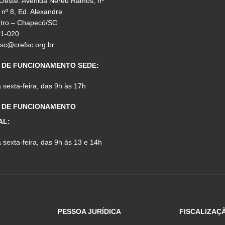
 Oeste: Avenida Nereu Ramos, nº
 nº 8, Ed. Alexandre
ntro – Chapecó/SC
01-020
fsc@crefsc.org.br
 DE FUNCIONAMENTO SEDE:
sexta-feira, das 9h às 17h
 DE FUNCIONAMENTO
AL:
sexta-feira, das 9h às 13 e 14h
PESSOA JURÍDICA
FISCALIZAÇ