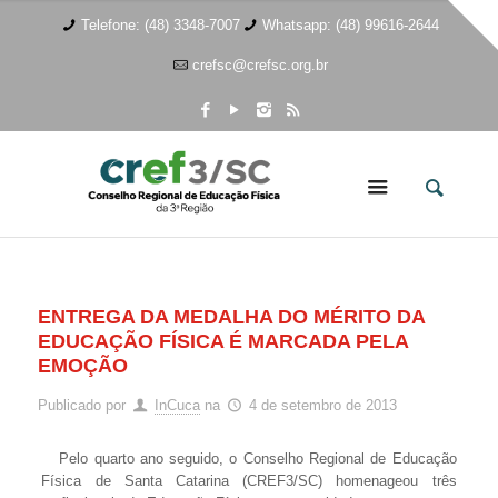
Telefone: (48) 3348-7007
Whatsapp: (48) 99616-2644
crefsc@crefsc.org.br
ENTREGA DA MEDALHA DO MÉRITO DA
EDUCAÇÃO FÍSICA É MARCADA PELA
EMOÇÃO
Publicado por
InCuca
na
4 de setembro de 2013
Pelo quarto ano seguido, o Conselho Regional de Educação
Física de Santa Catarina (CREF3/SC) homenageou três