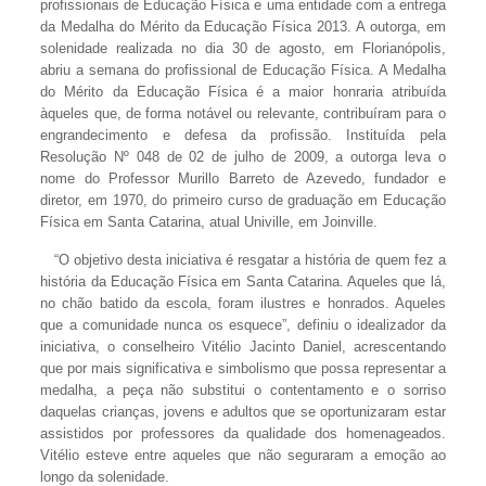
profissionais de Educação Física e uma entidade com a entrega
da Medalha do Mérito da Educação Física 2013. A outorga, em
solenidade realizada no dia 30 de agosto, em Florianópolis,
abriu a semana do profissional de Educação Física. A Medalha
do Mérito da Educação Física é a maior honraria atribuída
àqueles que, de forma notável ou relevante, contribuíram para o
engrandecimento e defesa da profissão. Instituída pela
Resolução Nº 048 de 02 de julho de 2009, a outorga leva o
nome do Professor Murillo Barreto de Azevedo, fundador e
diretor, em 1970, do primeiro curso de graduação em Educação
Física em Santa Catarina, atual Univille, em Joinville.
“O objetivo desta iniciativa é resgatar a história de quem fez a
história da Educação Física em Santa Catarina. Aqueles que lá,
no chão batido da escola, foram ilustres e honrados. Aqueles
que a comunidade nunca os esquece”, definiu o idealizador da
iniciativa, o conselheiro Vitélio Jacinto Daniel, acrescentando
que por mais significativa e simbolismo que possa representar a
medalha, a peça não substitui o contentamento e o sorriso
daquelas crianças, jovens e adultos que se oportunizaram estar
assistidos por professores da qualidade dos homenageados.
Vitélio esteve entre aqueles que não seguraram a emoção ao
longo da solenidade.