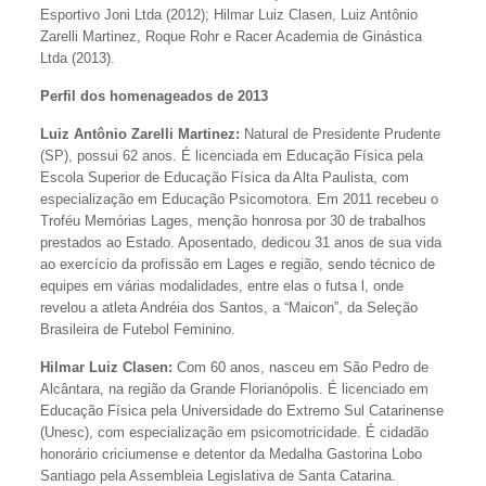
Esportivo Joni Ltda (2012); Hilmar Luiz Clasen, Luiz Antônio
Zarelli Martinez, Roque Rohr e Racer Academia de Ginástica
Ltda (2013).
Perfil dos homenageados de 2013
Luiz Antônio Zarelli Martinez:
Natural de Presidente Prudente
(SP), possui 62 anos. É licenciada em Educação Física pela
Escola Superior de Educação Física da Alta Paulista, com
especialização em Educação Psicomotora. Em 2011 recebeu o
Troféu Memórias Lages, menção honrosa por 30 de trabalhos
prestados ao Estado. Aposentado, dedicou 31 anos de sua vida
ao exercício da profissão em Lages e região, sendo técnico de
equipes em várias modalidades, entre elas o futsa l, onde
revelou a atleta Andréia dos Santos, a “Maicon”, da Seleção
Brasileira de Futebol Feminino.
Hilmar Luiz Clasen:
Com 60 anos, nasceu em São Pedro de
Alcântara, na região da Grande Florianópolis. É licenciado em
Educação Física pela Universidade do Extremo Sul Catarinense
(Unesc), com especialização em psicomotricidade. É cidadão
honorário criciumense e detentor da Medalha Gastorina Lobo
Santiago pela Assembleia Legislativa de Santa Catarina.