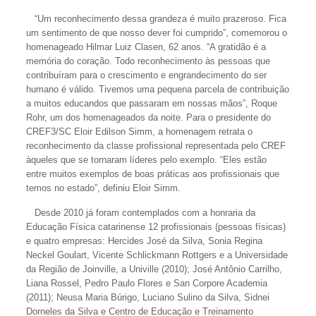
“Um reconhecimento dessa grandeza é muito prazeroso. Fica
um sentimento de que nosso dever foi cumprido”, comemorou o
homenageado Hilmar Luiz Clasen, 62 anos. “A gratidão é a
memória do coração. Todo reconhecimento às pessoas que
contribuíram para o crescimento e engrandecimento do ser
humano é válido. Tivemos uma pequena parcela de contribuição
a muitos educandos que passaram em nossas mãos”, Roque
Rohr, um dos homenageados da noite. Para o presidente do
CREF3/SC Eloir Edilson Simm, a homenagem retrata o
reconhecimento da classe profissional representada pelo CREF
àqueles que se tornaram líderes pelo exemplo. “Eles estão
entre muitos exemplos de boas práticas aos profissionais que
temos no estado”, definiu Eloir Simm.
Desde 2010 já foram contemplados com a honraria da
Educação Física catarinense 12 profissionais (pessoas físicas)
e quatro empresas: Hercides José da Silva, Sonia Regina
Neckel Goulart, Vicente Schlickmann Rottgers e a Universidade
da Região de Joinville, a Univille (2010); José Antônio Carrilho,
Liana Rossel, Pedro Paulo Flores e San Corpore Academia
(2011); Neusa Maria Búrigo, Luciano Sulino da Silva, Sidnei
Dorneles da Silva e Centro de Educação e Treinamento