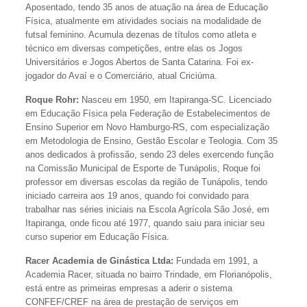
Aposentado, tendo 35 anos de atuação na área de Educação
Física, atualmente em atividades sociais na modalidade de
futsal feminino. Acumula dezenas de títulos como atleta e
técnico em diversas competições, entre elas os Jogos
Universitários e Jogos Abertos de Santa Catarina. Foi ex-
jogador do Avaí e o Comerciário, atual Criciúma.
Roque Rohr:
Nasceu em 1950, em Itapiranga-SC. Licenciado
em Educação Física pela Federação de Estabelecimentos de
Ensino Superior em Novo Hamburgo-RS, com especialização
em Metodologia de Ensino, Gestão Escolar e Teologia. Com 35
anos dedicados à profissão, sendo 23 deles exercendo função
na Comissão Municipal de Esporte de Tunápolis, Roque foi
professor em diversas escolas da região de Tunápolis, tendo
iniciado carreira aos 19 anos, quando foi convidado para
trabalhar nas séries iniciais na Escola Agrícola São José, em
Itapiranga, onde ficou até 1977, quando saiu para iniciar seu
curso superior em Educação Física.
Racer Academia de Ginástica Ltda:
Fundada em 1991, a
Academia Racer, situada no bairro Trindade, em Florianópolis,
está entre as primeiras empresas a aderir o sistema
CONFEF/CREF na área de prestação de serviços em