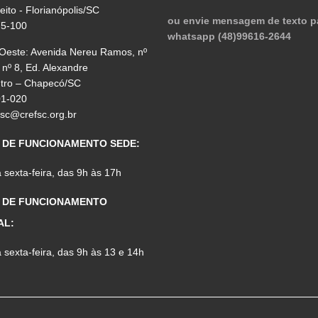
reito - Florianópolis/SC
ou envie mensagem de texto p
75-100
whatsapp (48)99616-2644
 Oeste: Avenida Nereu Ramos, nº
 nº 8, Ed. Alexandre
ntro – Chapecó/SC
01-020
fsc@crefsc.org.br
 DE FUNCIONAMENTO SEDE:
sexta-feira, das 9h às 17h
 DE FUNCIONAMENTO
AL:
sexta-feira, das 9h às 13 e 14h