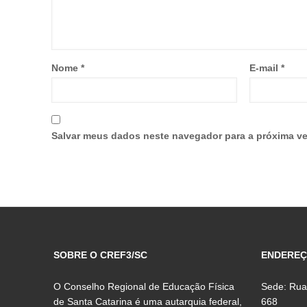
Nome
*
E-mail
*
Salvar meus dados neste navegador para a próxima ve
SOBRE O CREF3/SC
ENDERE
O Conselho Regional de Educação Física
Sede: Rua
de Santa Catarina é uma autarquia federal,
668