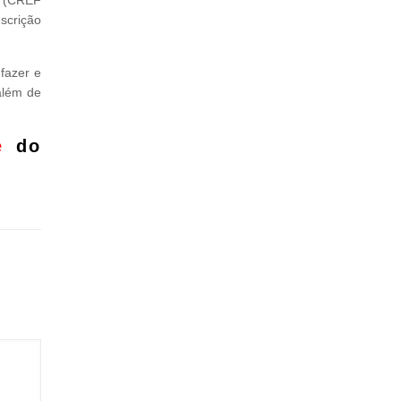
o (CREF
scrição
fazer e
 além de
e
do