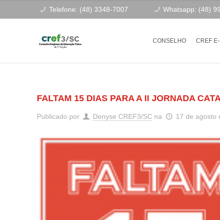
Telefone: (48) 3348-7007
Whatsapp: (48) 9
CONSELHO
CREF E
FALTAM 15 DIAS PARA A II JORNADA CA
Publicado por
Denyse CREF3/SC
na
17 de agosto