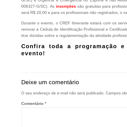
G/SC) e Urgência e Emergência no Esporte e nas Ativida
006327-G/SC). As
inscrições
são gratuitas para profiss
será R$ 20,00 e para os profissionais não registrados, o v
Durante o evento, o CREF Itinerante estará com os servi
renovar a Cédula de Identificação Profissional e Certifica
tirar dúvidas sobre a regulamentação da atividade profissi
Confira toda a programação e
evento!
Deixe um comentário
O seu endereço de e-mail não será publicado.
Campos obr
Comentário
*