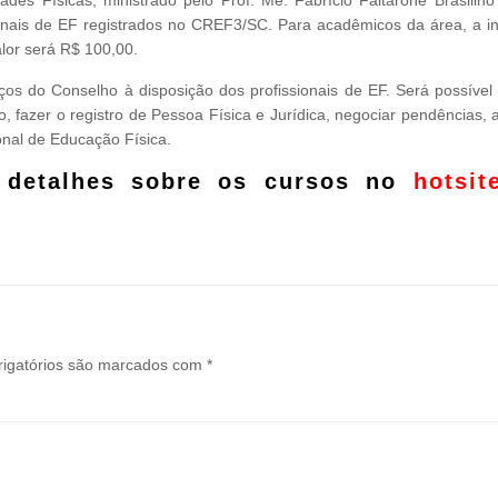
des Físicas, ministrado pelo Prof. Me. Fabrício Faitarone Brasilin
ionais de EF registrados no CREF3/SC. Para acadêmicos da área, a in
alor será R$ 100,00.
ços do Conselho à disposição dos profissionais de EF. Será possível 
do, fazer o registro de Pessoa Física e Jurídica, negociar pendências,
onal de Educação Física.
 detalhes sobre os cursos no
hotsit
igatórios são marcados com
*