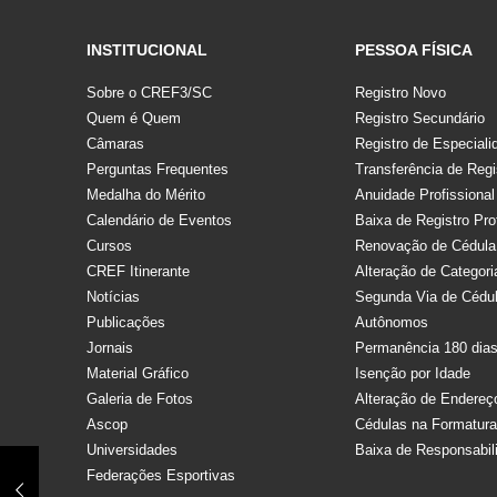
INSTITUCIONAL
PESSOA FÍSICA
Sobre o CREF3/SC
Registro Novo
Quem é Quem
Registro Secundário
Câmaras
Registro de Especiali
Perguntas Frequentes
Transferência de Regi
Medalha do Mérito
Anuidade Profissional
Calendário de Eventos
Baixa de Registro Pro
Cursos
Renovação de Cédula
CREF Itinerante
Alteração de Categori
Notícias
Segunda Via de Cédu
Publicações
Autônomos
Jornais
Permanência 180 dia
Material Gráfico
Isenção por Idade
Galeria de Fotos
Alteração de Endereç
Ascop
Cédulas na Formatur
Universidades
Baixa de Responsabil
Federações Esportivas