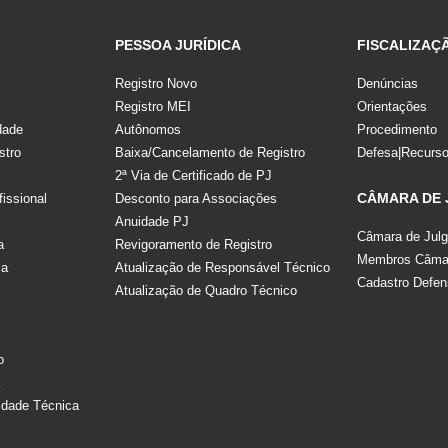
PESSOA JURÍDICA
FISCALIZAÇ
Registro Novo
Denúncias
Registro MEI
Orientações
dade
Autônomos
Procedimento
stro
Baixa/Cancelamento de Registro
Defesa|Recurs
2ª Via de Certificado de PJ
CÂMARA DE
fissional
Desconto para Associações
Anuidade PJ
Câmara de Jul
a
Revigoramento de Registro
Membros Câmar
la
Atualização de Responsável Técnico
Cadastro Defen
Atualização de Quadro Técnico
s
o
a
idade Técnica