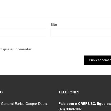
Site
z que eu comentar.
ÇO
TELEFONES
 General Eurico Gaspar Dutra,
Fale com o CREF3/SC, ligue pa
(48) 33487007