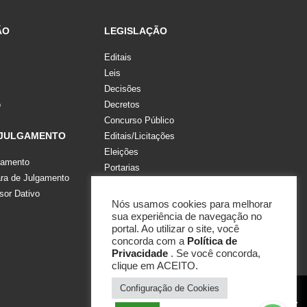
ÃO
LEGISLAÇÃO
Editais
Leis
Decisões
o
Decretos
Concurso Público
 JULGAMENTO
Editais/Licitações
Eleições
gamento
Portarias
a de Julgamento
Recomendações, Pareceres e Notas
sor Dativo
Resoluções
Nós usamos cookies para melhorar
sua experiência de navegação no
portal. Ao utilizar o site, você
concorda com a
Política de
Privacidade
. Se você concorda,
clique em ACEITO.
Configuração de Cookies