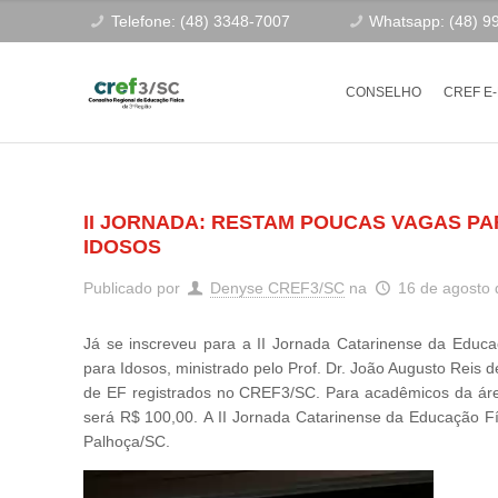
Telefone: (48) 3348-7007
Whatsapp: (48) 9
CONSELHO
CREF E
II JORNADA: RESTAM POUCAS VAGAS P
IDOSOS
Publicado por
Denyse CREF3/SC
na
16 de agosto
Já se inscreveu para a II Jornada Catarinense da Educ
para Idosos, ministrado pelo Prof. Dr. João Augusto Rei
de EF registrados no CREF3/SC. Para acadêmicos da área,
será R$ 100,00. A II Jornada Catarinense da Educação Fí
Palhoça/SC.
Tocador