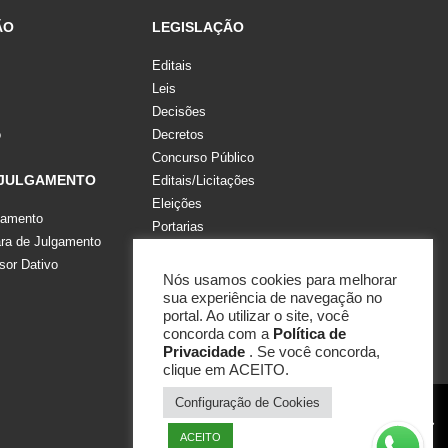
ÃO
LEGISLAÇÃO
Editais
Leis
Decisões
o
Decretos
Concurso Público
 JULGAMENTO
Editais/Licitações
Eleições
gamento
Portarias
a de Julgamento
Recomendações, Pareceres e Notas
sor Dativo
Resoluções
Nós usamos cookies para melhorar
sua experiência de navegação no
portal. Ao utilizar o site, você
concorda com a
Política de
Privacidade
. Se você concorda,
clique em ACEITO.
Configuração de Cookies
ACEITO