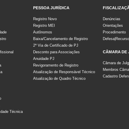
PESSOA JURÍDICA
FISCALIZAÇ
Registro Novo
Denúncias
Registro MEI
Orientações
dade
Autônomos
Procedimento
stro
Baixa/Cancelamento de Registro
Defesa|Recurs
2ª Via de Certificado de PJ
CÂMARA DE
fissional
Desconto para Associações
Anuidade PJ
Câmara de Jul
a
Revigoramento de Registro
Membros Câmar
la
Atualização de Responsável Técnico
Cadastro Defen
Atualização de Quadro Técnico
s
o
a
idade Técnica