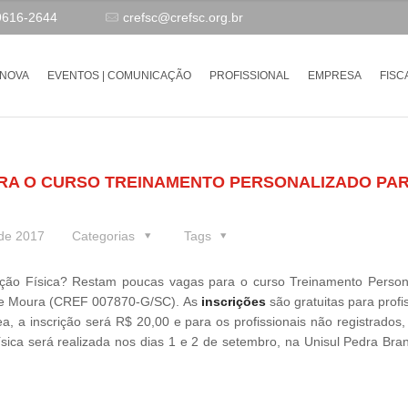
9616-2644
crefsc@crefsc.org.br
-NOVA
EVENTOS | COMUNICAÇÃO
PROFISSIONAL
EMPRESA
FISC
ARA O CURSO TREINAMENTO PERSONALIZADO PA
 de 2017
Categorias
Tags
ação Física? Restam poucas vagas para o curso Treinamento Person
s de Moura (CREF 007870-G/SC). As
inscrições
são gratuitas para profi
 a inscrição será R$ 20,00 e para os profissionais não registrados, 
sica será realizada nos dias 1 e 2 de setembro, na Unisul Pedra Bra