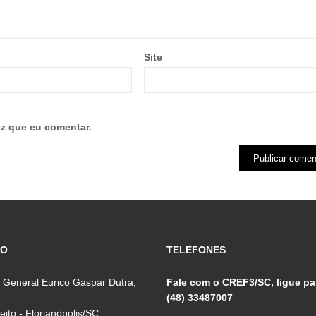
Site
z que eu comentar.
ÇO
TELEFONES
 General Eurico Gaspar Dutra,
Fale com o CREF3/SC, ligue pa
(48) 33487007
reito - Florianópolis/SC