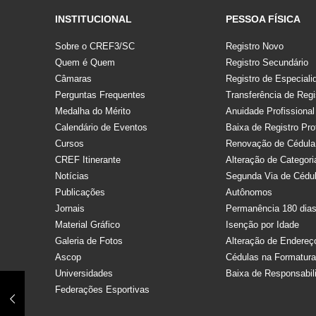
INSTITUCIONAL
PESSOA FÍSICA
Sobre o CREF3/SC
Registro Novo
Quem é Quem
Registro Secundário
Câmaras
Registro de Especiali
Perguntas Frequentes
Transferência de Regi
Medalha do Mérito
Anuidade Profissional
Calendário de Eventos
Baixa de Registro Pro
Cursos
Renovação de Cédula
CREF Itinerante
Alteração de Categori
Notícias
Segunda Via de Cédu
Publicações
Autônomos
Jornais
Permanência 180 dia
Material Gráfico
Isenção por Idade
Galeria de Fotos
Alteração de Endereç
Ascop
Cédulas na Formatur
Universidades
Baixa de Responsabil
Federações Esportivas