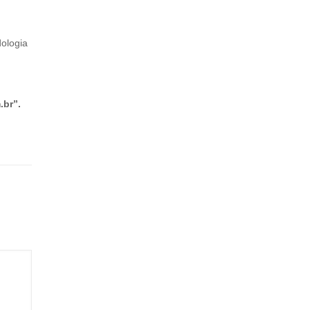
dologia
.br”.