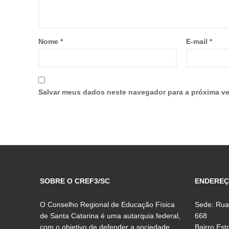
Nome
*
E-mail
*
Salvar meus dados neste navegador para a próxima ve
SOBRE O CREF3/SC
ENDERE
O Conselho Regional de Educação Física
Sede: Rua
de Santa Catarina é uma autarquia federal,
668
com o objetivo de defender a sociedade,
Bairro Est