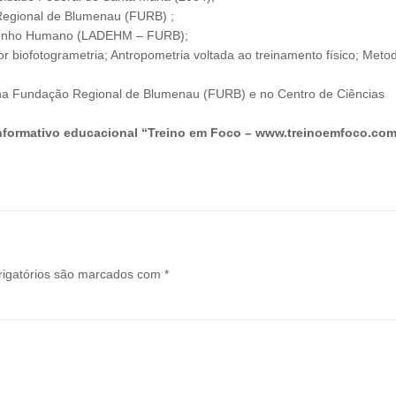
 Regional de Blumenau (FURB) ;
mpenho Humano (LADEHM – FURB);
 biofotogrametria; Antropometria voltada ao treinamento físico; Meto
na Fundação Regional de Blumenau (FURB) e no Centro de Ciências
informativo educacional “Treino em Foco – www.treinoemfoco.com
igatórios são marcados com
*