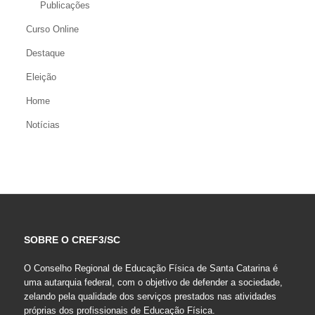
Publicações
Curso Online
Destaque
Eleição
Home
Notícias
SOBRE O CREF3/SC
O Conselho Regional de Educação Física de Santa Catarina é
uma autarquia federal, com o objetivo de defender a sociedade,
zelando pela qualidade dos serviços prestados nas atividades
próprias dos profissionais de Educação Física.