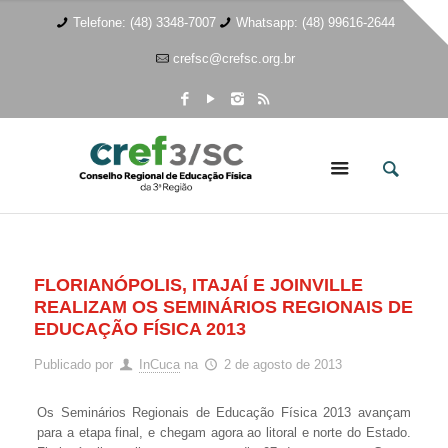
Telefone: (48) 3348-7007
Whatsapp: (48) 99616-2644
crefsc@crefsc.org.br
FLORIANÓPOLIS, ITAJAÍ E JOINVILLE
REALIZAM OS SEMINÁRIOS REGIONAIS DE
EDUCAÇÃO FÍSICA 2013
Publicado por
InCuca
na
2 de agosto de 2013
Os Seminários Regionais de Educação Física 2013 avançam
para a etapa final, e chegam agora ao litoral e norte do Estado.