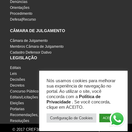
Denúncias
Orientações
Procedimento
Defesa|Recurso
CÂMARA DE JULGAMENTO
Câmara de Julgamento
Membros Câmara de Julgamento
Cadastro Defensor Dativo
LEGISLAÇÃO
Editais
Leis
Decisões
Nós usamos cookies para melhorar
Decretos
sua experiência de navegação no
portal. Ao utilizar o site, você
Concurso Público
concorda com a
Política de
Editais/Licitações
Privacidade
. Se você concorda,
Eleições
clique em ACEITO.
Portarias
Recomendações, Pareceres e Notas
Configuração de Cookies
ACEITO
Resoluções
© 2017 CREF3/SC - Todos os direitos reservados | Por
InCuca