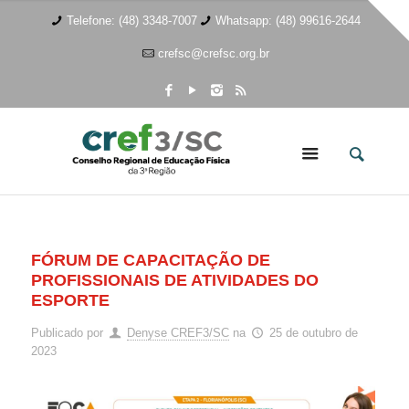
Telefone: (48) 3348-7007
Whatsapp: (48) 99616-2644
crefsc@crefsc.org.br
FÓRUM DE CAPACITAÇÃO DE
PROFISSIONAIS DE ATIVIDADES DO
ESPORTE
Publicado por
Denyse CREF3/SC
na
25 de outubro de
2023