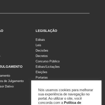
ÃO
LEGISLAÇÃO
Editais
Leis
Decisões
o
Decretos
Concurso Público
 JULGAMENTO
Editais/Licitações
Eleições
gamento
Portarias
a de Julgamento
Recomendações, Pareceres e Notas
sor Dativo
Resoluções
Nós usamos cookies para melhorar
sua experiência de navegação no
portal. Ao utilizar o site, você
concorda com a
Política de