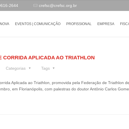
9616-2644
crefsc@crefsc.org.br
-NOVA
EVENTOS | COMUNICAÇÃO
PROFISSIONAL
EMPRESA
FISC
E CORRIDA APLICADA AO TRIATHLON
Categorias
Tags
Corrida Aplicada ao Triathlon, promovida pela Federação de Triathlon d
embro, em Florianópolis, com palestras do doutor Antônio Carlos Gome