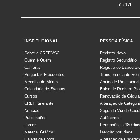
às 17h
INSTITUCIONAL
PESSOA FÍSICA
Sobre o CREF3/SC
Registro Novo
Quem é Quem
Registro Secundário
Câmaras
Registro de Especiali
Perguntas Frequentes
Transferência de Regi
Medalha do Mérito
Anuidade Profissional
Calendário de Eventos
Baixa de Registro Pro
Cursos
Renovação de Cédula
CREF Itinerante
Alteração de Categori
Notícias
Segunda Via de Cédu
Publicações
Autônomos
Jornais
Permanência 180 dia
Material Gráfico
Isenção por Idade
Galeria de Fotos
Alteração de Endereç