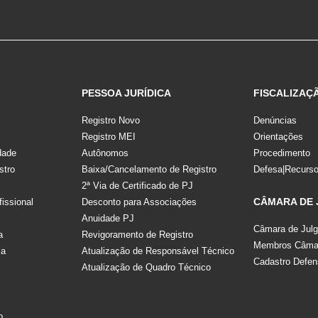
PESSOA JURÍDICA
FISCALIZAÇ
Registro Novo
Denúncias
Registro MEI
Orientações
dade
Autônomos
Procedimento
stro
Baixa/Cancelamento de Registro
Defesa|Recurs
2ª Via de Certificado de PJ
CÂMARA DE
fissional
Desconto para Associações
Anuidade PJ
Câmara de Jul
a
Revigoramento de Registro
Membros Câmar
la
Atualização de Responsável Técnico
Cadastro Defen
Atualização de Quadro Técnico
s
o