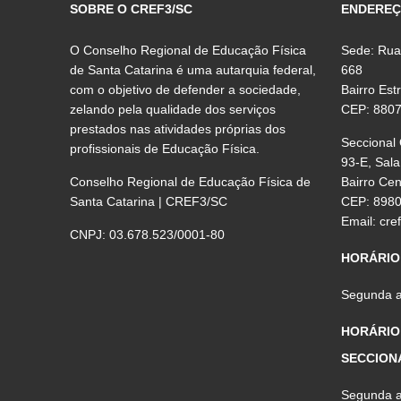
SOBRE O CREF3/SC
ENDERE
O Conselho Regional de Educação Física
Sede: Rua
de Santa Catarina é uma autarquia federal,
668
com o objetivo de defender a sociedade,
Bairro Est
zelando pela qualidade dos serviços
CEP: 880
prestados nas atividades próprias dos
Seccional
profissionais de Educação Física.
93-E, Sala
Conselho Regional de Educação Física de
Bairro Ce
Santa Catarina | CREF3/SC
CEP: 898
Email:
cre
CNPJ: 03.678.523/0001-80
HORÁRIO
Segunda a 
HORÁRIO
SECCION
Segunda a 