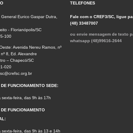
ÇO
TELEFONES
 General Eurico Gaspar Dutra,
Fale com o CREF3/SC, ligue pa
(48) 33487007
reito - Florianópolis/SC
ou envie mensagem de texto p
75-100
whatsapp (48)99616-2644
 Oeste: Avenida Nereu Ramos, nº
 nº 8, Ed. Alexandre
ntro – Chapecó/SC
01-020
fsc@crefsc.org.br
 DE FUNCIONAMENTO SEDE:
sexta-feira, das 9h às 17h
 DE FUNCIONAMENTO
AL:
sexta-feira, das 9h às 13 e 14h