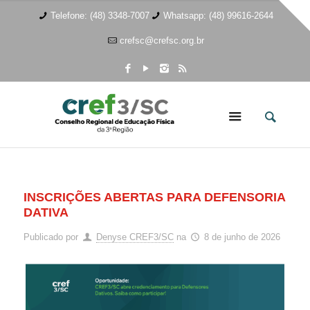
Telefone: (48) 3348-7007
Whatsapp: (48) 99616-2644
crefsc@crefsc.org.br
INSCRIÇÕES ABERTAS PARA DEFENSORIA
DATIVA
Publicado por
Denyse CREF3/SC
na
8 de junho de 2026