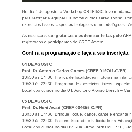
No dia 4 de agosto, o Workshop CREF3/SC teve mudança 
para reforçar a equipe! Os novos cursos serão sobre: “Prá
exercícios físicos: aspectos biológicos e metodológicos”. 
As inscrições são
gratuitas e podem ser feitas pelo AP
registrados e participantes do CREF Jovem.
Confira a programação e faça a sua inscrição:
04 DE AGOSTO
Prof. Dr. Antonio Carlos Gomes (CREF 019761-G/PR)
13h30 às 17h30: Prática de habilidades motoras na infânci
19h30 às 22h30: Programa de exercícios físicos: aspectos
Local dos cursos no dia 04: Auditório Afonso Dresch – Ca
05 DE AGOSTO
Prof. Dr. Hani Awad (CREF 004655-G/PR)
13h30 às 17h30: Brinque, jogue, dance, cante e encante n
19h30 às 22h30: Psicomotricidade e ludicidade na Educaçã
Local dos cursos no dia 05: Rua Firmo Bernardi, 1591, Fl