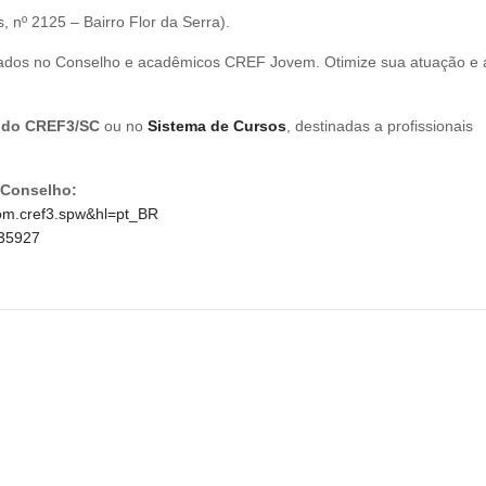
nº 2125 – Bairro Flor da Serra).
strados no Conselho e acadêmicos CREF Jovem. Otimize sua atuação e a
P do CREF3/SC
ou no
Sistema de Cursos
, destinadas a profissionais
o Conselho:
=com.cref3.spw&hl=pt_BR
535927