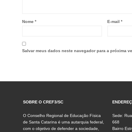
Nome
*
E-mail
*
Salvar meus dados neste navegador para a próxima ve
SOBRE O CREF3/SC
ENDERE
O Conselho Regional de Educação Física
Sede: Rua
de Santa Catarina é uma autarquia federal,
668
com o objetivo de defender a sociedade,
Bairro Est