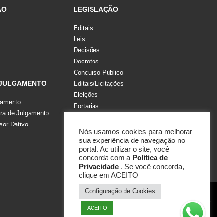
ÃO
LEGISLAÇÃO
Editais
Leis
Decisões
o
Decretos
Concurso Público
 JULGAMENTO
Editais/Licitações
Eleições
gamento
Portarias
a de Julgamento
Recomendações, Pareceres e Notas
sor Dativo
Resoluções
Nós usamos cookies para melhorar
sua experiência de navegação no
portal. Ao utilizar o site, você
concorda com a
Política de
Privacidade
. Se você concorda,
clique em ACEITO.
Configuração de Cookies
ACEITO