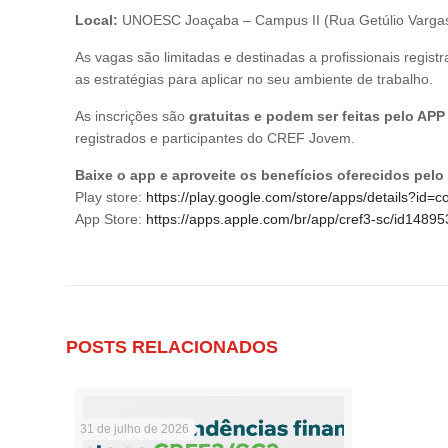
Local:
UNOESC Joaçaba – Campus II (Rua Getúlio Vargas, 
As vagas são limitadas e destinadas a profissionais regi
as estratégias para aplicar no seu ambiente de trabalho.
As inscrições são
gratuitas e podem ser feitas pelo AP
registrados e participantes do CREF Jovem.
Baixe o app e aproveite os benefícios oferecidos pel
Play store:
https://play.google.com/store/apps/details?id
App Store:
https://apps.apple.com/br/app/cref3-sc/id1489
POSTS RELACIONADOS
31 de julho de 2026