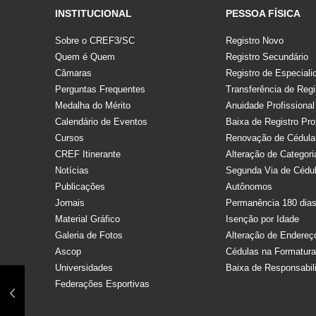
INSTITUCIONAL
PESSOA FÍSICA
Sobre o CREF3/SC
Registro Novo
Quem é Quem
Registro Secundário
Câmaras
Registro de Especiali
Perguntas Frequentes
Transferência de Regi
Medalha do Mérito
Anuidade Profissional
Calendário de Eventos
Baixa de Registro Pro
Cursos
Renovação de Cédula
CREF Itinerante
Alteração de Categori
Notícias
Segunda Via de Cédu
Publicações
Autônomos
Jornais
Permanência 180 dia
Material Gráfico
Isenção por Idade
Galeria de Fotos
Alteração de Endereç
Ascop
Cédulas na Formatur
Universidades
Baixa de Responsabil
Federações Esportivas