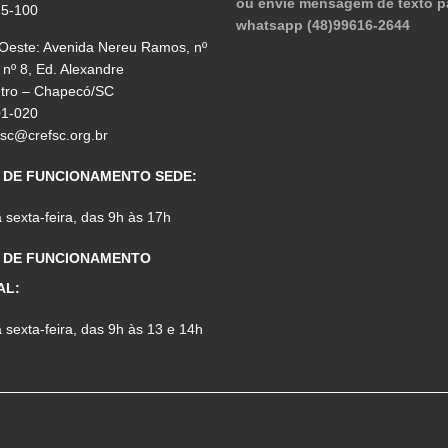
ou envie mensagem de texto p
75-100
whatsapp (48)99616-2644
 Oeste: Avenida Nereu Ramos, nº
 nº 8, Ed. Alexandre
ntro – Chapecó/SC
01-020
fsc@crefsc.org.br
 DE FUNCIONAMENTO SEDE:
sexta-feira, das 9h às 17h
 DE FUNCIONAMENTO
AL:
sexta-feira, das 9h às 13 e 14h