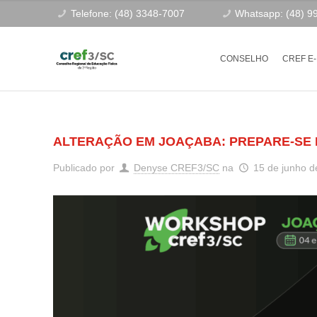
Telefone: (48) 3348-7007
Whatsapp: (48) 9
CONSELHO
CREF E
ALTERAÇÃO EM JOAÇABA: PREPARE-SE
Publicado por
Denyse CREF3/SC
na
15 de junho d