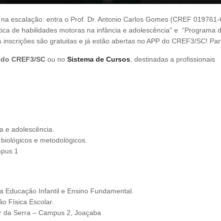
na escalação: entra o Prof. Dr. Antonio Carlos Gomes (CREF 019761
tica de habilidades motoras na infância e adolescência” e “Programa 
As inscrições são gratuitas e já estão abertas no APP do CREF3/SC! Part
P do CREF3/SC
ou no
Sistema de Cursos
, destinadas a profissionais
a e adolescência.
 biológicos e metodológicos.
mpus 1
a Educação Infantil e Ensino Fundamental.
o Física Escolar.
or da Serra – Campus 2, Joaçaba