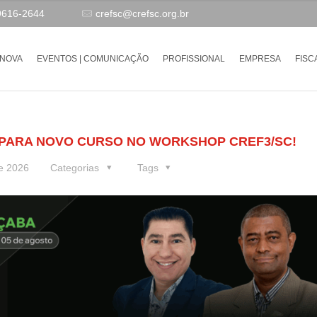
9616-2644
crefsc@crefsc.org.br
-NOVA
EVENTOS | COMUNICAÇÃO
PROFISSIONAL
EMPRESA
FISC
 PARA NOVO CURSO NO WORKSHOP CREF3/SC!
e 2026
Categorias
Tags