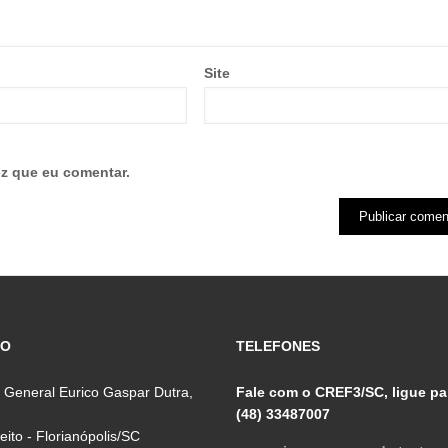
Site
z que eu comentar.
ÇO
TELEFONES
 General Eurico Gaspar Dutra,
Fale com o CREF3/SC, ligue pa
(48) 33487007
reito - Florianópolis/SC