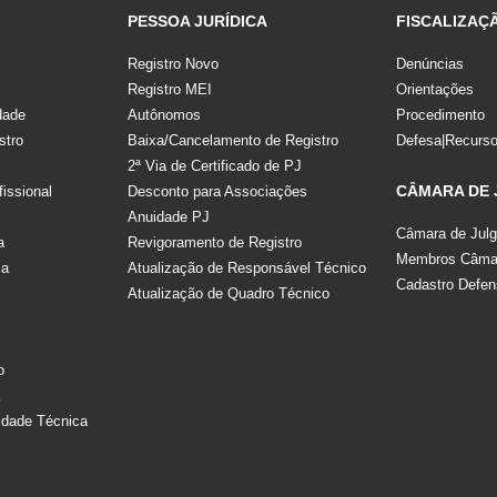
PESSOA JURÍDICA
FISCALIZAÇ
Registro Novo
Denúncias
Registro MEI
Orientações
dade
Autônomos
Procedimento
stro
Baixa/Cancelamento de Registro
Defesa|Recurs
2ª Via de Certificado de PJ
CÂMARA DE
fissional
Desconto para Associações
Anuidade PJ
Câmara de Jul
a
Revigoramento de Registro
Membros Câmar
la
Atualização de Responsável Técnico
Cadastro Defen
Atualização de Quadro Técnico
s
o
a
idade Técnica