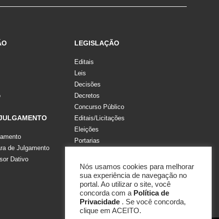
ÃO
LEGISLAÇÃO
Editais
Leis
Decisões
o
Decretos
Concurso Público
 JULGAMENTO
Editais/Licitações
Eleições
gamento
Portarias
a de Julgamento
Recomendações, Pareceres e Notas
sor Dativo
Resoluções
Nós usamos cookies para melhorar
sua experiência de navegação no
portal. Ao utilizar o site, você
concorda com a
Política de
Privacidade
. Se você concorda,
clique em ACEITO.