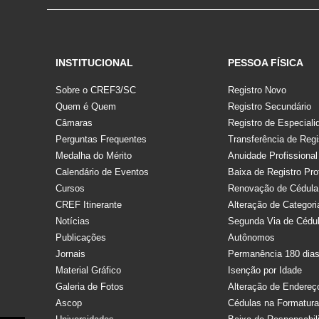
INSTITUCIONAL
PESSOA FÍSICA
Sobre o CREF3/SC
Registro Novo
Quem é Quem
Registro Secundário
Câmaras
Registro de Especiali
Perguntas Frequentes
Transferência de Regi
Medalha do Mérito
Anuidade Profissional
Calendário de Eventos
Baixa de Registro Pro
Cursos
Renovação de Cédula
CREF Itinerante
Alteração de Categori
Notícias
Segunda Via de Cédu
Publicações
Autônomos
Jornais
Permanência 180 dia
Material Gráfico
Isenção por Idade
Galeria de Fotos
Alteração de Endereç
Ascop
Cédulas na Formatur