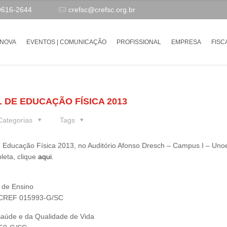
9616-2644
crefsc@crefsc.org.br
-NOVA
EVENTOS | COMUNICAÇÃO
PROFISSIONAL
EMPRESA
FISC
 DE EDUCAÇÃO FÍSICA 2013
Categorias
Tags
e Educação Física 2013, no Auditório Afonso Dresch – Campus I – Uno
leta, clique
aqui
.
 de Ensino
 – CREF 015993-G/SC
Saúde e da Qualidade de Vida