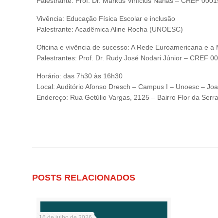
Palestrante: Prof. Dr. Markus Vinícius Nahas – CREF 000
Vivência: Educação Física Escolar e inclusão
Palestrante: Acadêmica Aline Rocha (UNOESC)
Oficina e vivência de sucesso: A Rede Euroamericana e a
Palestrantes: Prof. Dr. Rudy José Nodari Júnior – CREF
Horário: das 7h30 às 16h30
Local: Auditório Afonso Dresch – Campus I – Unoesc – Jo
Endereço: Rua Getúlio Vargas, 2125 – Bairro Flor da Ser
POSTS RELACIONADOS
16 de julho de 2026