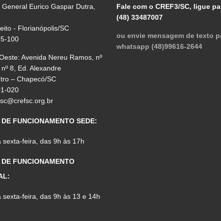
 General Eurico Gaspar Dutra,
Fale com o CREF3/SC, ligue pa
(48) 33487007
reito - Florianópolis/SC
ou envie mensagem de texto p
75-100
whatsapp (48)99616-2644
 Oeste: Avenida Nereu Ramos, nº
 nº 8, Ed. Alexandre
ntro – Chapecó/SC
01-020
fsc@crefsc.org.br
 DE FUNCIONAMENTO SEDE:
sexta-feira, das 9h às 17h
 DE FUNCIONAMENTO
AL:
sexta-feira, das 9h às 13 e 14h