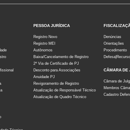
PESSOA JURÍDICA
FISCALIZAÇ
Registro Novo
Denúncias
Registro MEI
Orientações
dade
Autônomos
Procedimento
stro
Baixa/Cancelamento de Registro
Defesa|Recurs
2ª Via de Certificado de PJ
CÂMARA DE
fissional
Desconto para Associações
Anuidade PJ
Câmara de Jul
a
Revigoramento de Registro
Membros Câmar
la
Atualização de Responsável Técnico
Cadastro Defen
Atualização de Quadro Técnico
s
o
a