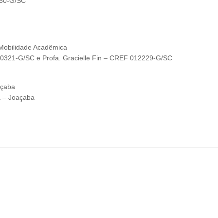
150-G/SC
 Mobilidade Acadêmica
 000321-G/SC e Profa. Gracielle Fin – CREF 012229-G/SC
açaba
ra – Joaçaba