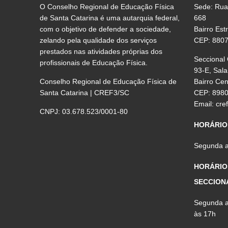
O Conselho Regional de Educação Física
Sede: Rua
de Santa Catarina é uma autarquia federal,
668
com o objetivo de defender a sociedade,
Bairro Est
zelando pela qualidade dos serviços
CEP: 880
prestados nas atividades próprias dos
Seccional
profissionais de Educação Física.
93-E, Sala
Conselho Regional de Educação Física de
Bairro Ce
Santa Catarina | CREF3/SC
CEP: 898
Email:
cre
CNPJ: 03.678.523/0001-80
HORÁRIO
Segunda a 
HORÁRIO
SECCION
Segunda a 
às 17h