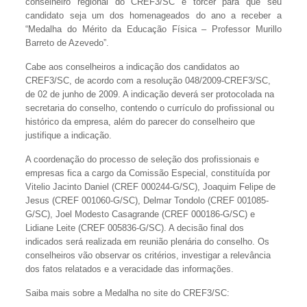
conselheiro regional do CREF3/SC e torcer para que seu
candidato seja um dos homenageados do ano a receber a
“Medalha do Mérito da Educação Física – Professor Murillo
Barreto de Azevedo”.
Cabe aos conselheiros a indicação dos candidatos ao
CREF3/SC, de acordo com a resolução 048/2009-CREF3/SC,
de 02 de junho de 2009. A indicação deverá ser protocolada na
secretaria do conselho, contendo o currículo do profissional ou
histórico da empresa, além do parecer do conselheiro que
justifique a indicação.
A coordenação do processo de seleção dos profissionais e
empresas fica a cargo da Comissão Especial, constituída por
Vitelio Jacinto Daniel (CREF 000244-G/SC), Joaquim Felipe de
Jesus (CREF 001060-G/SC), Delmar Tondolo (CREF 001085-
G/SC), Joel Modesto Casagrande (CREF 000186-G/SC) e
Lidiane Leite (CREF 005836-G/SC). A decisão final dos
indicados será realizada em reunião plenária do conselho. Os
conselheiros vão observar os critérios, investigar a relevância
dos fatos relatados e a veracidade das informações.
Saiba mais sobre a Medalha no site do CREF3/SC: