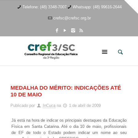
Telefone: (48) 3348-7007
Whatsapp: (48) 99616-2644
crefsc@crefsc.org.br
MEDALHA DO MÉRITO: INDICAÇÕES ATÉ
10 DE MAIO
Publicado por
InCuca
na
1 de abril de 2009
Já está na hora de indicar os principais destaques da Educação
Física em Santa Catarina. Até o dia 10 de maio, profissionais
de EF de todo o Estado podem indicar um nome ao seu