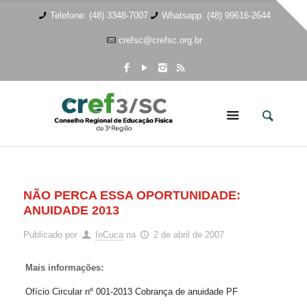
Telefone: (48) 3348-7007
Whatsapp: (48) 99616-2644
crefsc@crefsc.org.br
NÃO PERCA ESSA OPORTUNIDADE:
ANUIDADE 2013
Publicado por
InCuca
na
2 de abril de 2007
Mais informações:
Ofício Circular nº 001-2013 Cobrança de anuidade PF