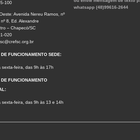
ou envie mensagem de texto p
75-100
whatsapp (48)99616-2644
 Oeste: Avenida Nereu Ramos, nº
 nº 8, Ed. Alexandre
ntro – Chapecó/SC
01-020
fsc@crefsc.org.br
 DE FUNCIONAMENTO SEDE:
sexta-feira, das 9h às 17h
 DE FUNCIONAMENTO
AL:
sexta-feira, das 9h às 13 e 14h