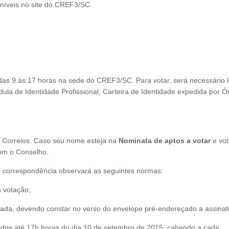
oníveis no site do CREF3/SC.
das 9 às 17 horas na sede do CREF3/SC. Para votar, será necessário 
dula de Identidade Profissional, Carteira de Identidade expedida por Ó
 Correios. Caso seu nome esteja na
Nominata de aptos a votar
e vo
com o Conselho.
or correspondência observará as seguintes normas:
a votação;
icada, devendo constar no verso do envelope pré-endereçado a assinat
idos até 17h horas do dia 10 de setembro de 2015, cabendo a cada