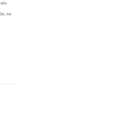
reio.
is, no