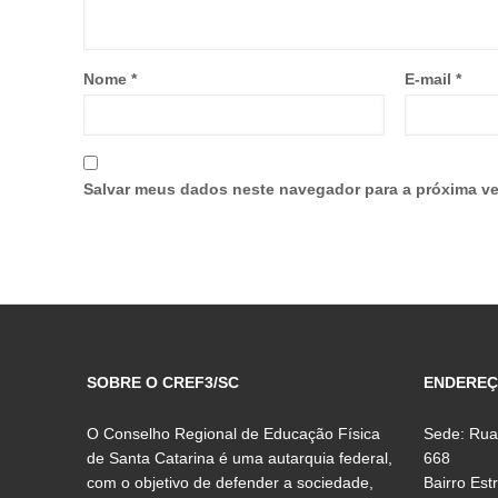
Nome
*
E-mail
*
Salvar meus dados neste navegador para a próxima ve
SOBRE O CREF3/SC
ENDERE
O Conselho Regional de Educação Física
Sede: Rua
de Santa Catarina é uma autarquia federal,
668
com o objetivo de defender a sociedade,
Bairro Est