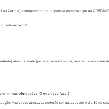
e-mail ou Correio) acompanhada da respectiva comprovação ao CREF3/S
 direito ao voto:
setenta) anos de idade (justificativa automática, não há necessidade d
com minhas obrigações. O que devo fazer?
tuação. Anuidades atrasadas poderão ser quitadas até o dia 10 de set