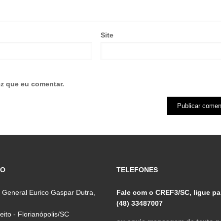
Site
z que eu comentar.
ÇO
TELEFONES
 General Eurico Gaspar Dutra,
Fale com o CREF3/SC, ligue pa
(48) 33487007
reito - Florianópolis/SC