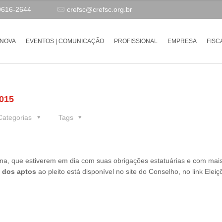
9616-2644
crefsc@crefsc.org.br
-NOVA
EVENTOS | COMUNICAÇÃO
PROFISSIONAL
EMPRESA
FISC
015
Categorias
Tags
rina, que estiverem em dia com suas obrigações estatuárias e com mai
 dos aptos
ao pleito está disponível no site do Conselho, no link Eleiç