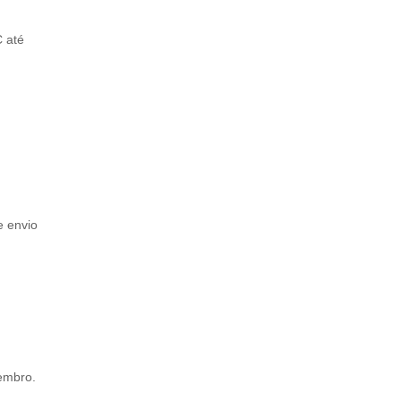
C até
e envio
embro.