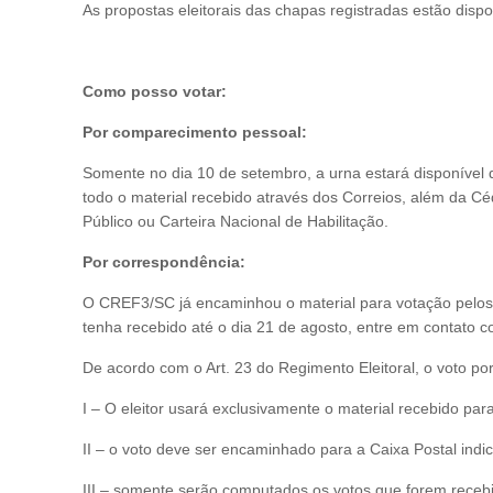
As propostas eleitorais das chapas registradas estão disp
Como posso votar:
Por comparecimento pessoal:
Somente no dia 10 de setembro, a urna estará disponível 
todo o material recebido através dos Correios, além da Cé
Público ou Carteira Nacional de Habilitação.
Por correspondência:
O CREF3/SC já encaminhou o material para votação pelos
tenha recebido até o dia 21 de agosto, entre em contato 
De acordo com o Art. 23 do Regimento Eleitoral, o voto p
I – O eleitor usará exclusivamente o material recebido par
II – o voto deve ser encaminhado para a Caixa Postal ind
III – somente serão computados os votos que forem receb