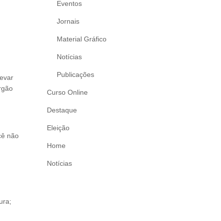
Eventos
Jornais
Material Gráfico
Notícias
Publicações
levar
rgão
Curso Online
Destaque
Eleição
cê não
Home
Notícias
ura;