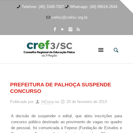
Telefone: (48) 3348-7007
Whatsapp: (48) 99616-2644
crefsc@crefsc.org.br
PREFEITURA DE PALHOÇA SUSPENDE
CONCURSO
Publicado por
InCuca
na
20 de fevereiro de 2013
A decisão de suspender o edital, que abriu inscrições para
concurso público destinado ao provimento de vagas no quadro
de pessoal, foi comunicada à Fepese (Fundação de Estudos e