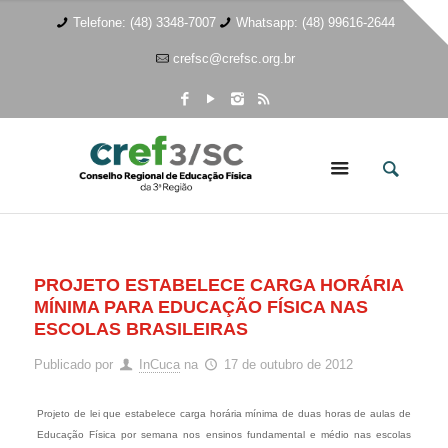
Telefone: (48) 3348-7007
Whatsapp: (48) 99616-2644
crefsc@crefsc.org.br
PROJETO ESTABELECE CARGA HORÁRIA
MÍNIMA PARA EDUCAÇÃO FÍSICA NAS
ESCOLAS BRASILEIRAS
Publicado por
InCuca
na
17 de outubro de 2012
Projeto de lei que estabelece carga horária mínima de duas horas de aulas de
Educação Física por semana nos ensinos fundamental e médio nas escolas