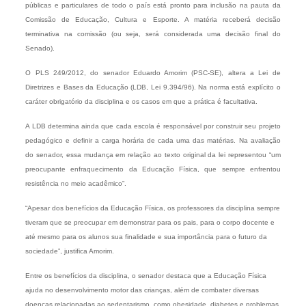
públicas e particulares de todo o país está pronto para inclusão na pauta da
Comissão de Educação, Cultura e Esporte. A matéria receberá decisão
terminativa na comissão (ou seja, será considerada uma decisão final do
Senado).
O PLS 249/2012, do senador Eduardo Amorim (PSC-SE), altera a Lei de
Diretrizes e Bases da Educação (LDB, Lei 9.394/96). Na norma está explícito o
caráter obrigatório da disciplina e os casos em que a prática é facultativa.
A LDB determina ainda que cada escola é responsável por construir seu projeto
pedagógico e definir a carga horária de cada uma das matérias. Na avaliação
do senador, essa mudança em relação ao texto original da lei representou “um
preocupante enfraquecimento da Educação Física, que sempre enfrentou
resistência no meio acadêmico”.
“Apesar dos benefícios da Educação Física, os professores da disciplina sempre
tiveram que se preocupar em demonstrar para os pais, para o corpo docente e
até mesmo para os alunos sua finalidade e sua importância para o futuro da
sociedade”, justifica Amorim.
Entre os benefícios da disciplina, o senador destaca que a Educação Física
ajuda no desenvolvimento motor das crianças, além de combater diversas
doenças relacionadas ao sedentarismo, como obesidade, diabetes e problemas