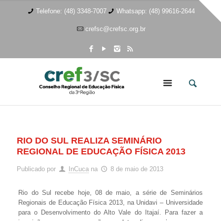
Telefone: (48) 3348-7007
Whatsapp: (48) 99616-2644
crefsc@crefsc.org.br
RIO DO SUL REALIZA SEMINÁRIO
REGIONAL DE EDUCAÇÃO FÍSICA 2013
Publicado por
InCuca
na
8 de maio de 2013
Rio do Sul recebe hoje, 08 de maio, a série de Seminários
Regionais de Educação Física 2013, na Unidavi – Universidade
para o Desenvolvimento do Alto Vale do Itajaí. Para fazer a