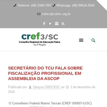
Telefone: (48) 3348-7007
Whatsapp: (48) 99616-2644
crefsc@crefsc.org.br
SECRETÁRIO DO TCU FALA SOBRE
FISCALIZAÇÃO PROFISSIONAL EM
ASSEMBLEIA DA ASCOP
Publicado por
Denyse CREF3/SC
na
2 de dezembro de
2015
O Conselheiro Federal Marino Tessari (CREF 000007-G/SC)