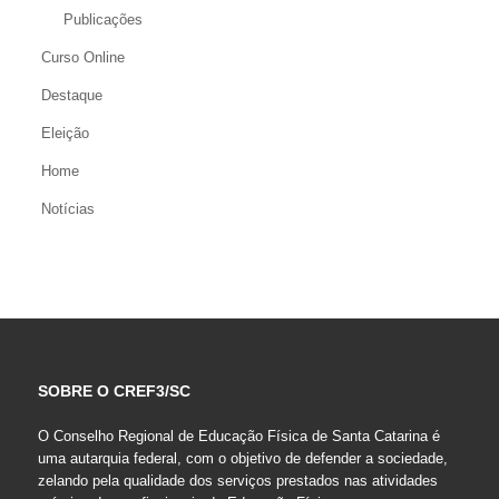
Publicações
Curso Online
Destaque
Eleição
Home
Notícias
SOBRE O CREF3/SC
O Conselho Regional de Educação Física de Santa Catarina é
uma autarquia federal, com o objetivo de defender a sociedade,
zelando pela qualidade dos serviços prestados nas atividades