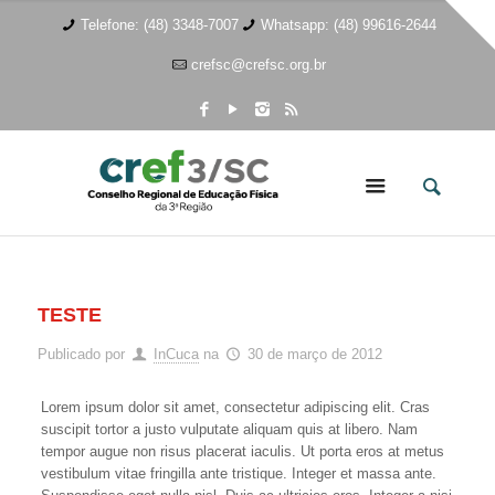
Telefone: (48) 3348-7007
Whatsapp: (48) 99616-2644
crefsc@crefsc.org.br
TESTE
Publicado por
InCuca
na
30 de março de 2012
Lorem ipsum dolor sit amet, consectetur adipiscing elit. Cras
suscipit tortor a justo vulputate aliquam quis at libero. Nam
tempor augue non risus placerat iaculis. Ut porta eros at metus
vestibulum vitae fringilla ante tristique. Integer et massa ante.