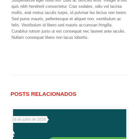
Suspendisse eget nulla nisl. Duis ac ultricies eros. Integer a nisi
quis nibh hendrerit consectetur. Cras sodales, odio vel lacinia
mollis, erat metus iaculis turpis, id pulvinar leo lectus non lorem.
Sed purus mauris, pellentesque et aliquet non, vestibulum ac
felis. Vestibulum id libero sed mauris accumsan fringilla.
Curabitur rutrum justo ut est consequat nec laoreet ante iaculis.
Nullam consequat libero non lacus lobortis.
POSTS RELACIONADOS
16 de julho de 2026