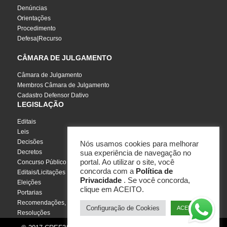
Denúncias
Orientações
Procedimento
Defesa|Recurso
CÂMARA DE JULGAMENTO
Câmara de Julgamento
Membros Câmara de Julgamento
Cadastro Defensor Dativo
LEGISLAÇÃO
Editais
Leis
Decisões
Nós usamos cookies para melhorar
Decretos
sua experiência de navegação no
portal. Ao utilizar o site, você
Concurso Público
concorda com a
Política de
Editais/Licitações
Privacidade
. Se você concorda,
Eleições
clique em ACEITO.
Portarias
Recomendações, Pareceres e Notas
Configuração de Cookies
ACEITO
Resoluções