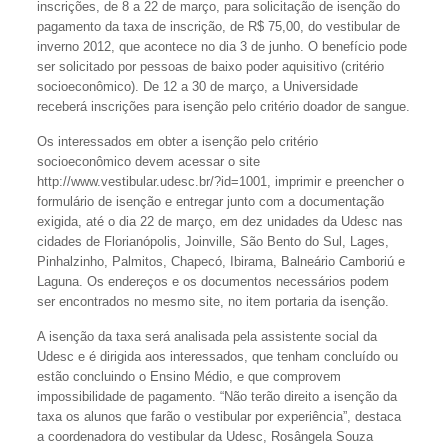
inscrições, de 8 a 22 de março, para solicitação de isenção do
pagamento da taxa de inscrição, de R$ 75,00, do vestibular de
inverno 2012, que acontece no dia 3 de junho. O benefício pode
ser solicitado por pessoas de baixo poder aquisitivo (critério
socioeconômico). De 12 a 30 de março, a Universidade
receberá inscrições para isenção pelo critério doador de sangue.
Os interessados em obter a isenção pelo critério
socioeconômico devem acessar o site
http://www.vestibular.udesc.br/?id=1001, imprimir e preencher o
formulário de isenção e entregar junto com a documentação
exigida, até o dia 22 de março, em dez unidades da Udesc nas
cidades de Florianópolis, Joinville, São Bento do Sul, Lages,
Pinhalzinho, Palmitos, Chapecó, Ibirama, Balneário Camboriú e
Laguna. Os endereços e os documentos necessários podem
ser encontrados no mesmo site, no item portaria da isenção.
A isenção da taxa será analisada pela assistente social da
Udesc e é dirigida aos interessados, que tenham concluído ou
estão concluindo o Ensino Médio, e que comprovem
impossibilidade de pagamento. “Não terão direito a isenção da
taxa os alunos que farão o vestibular por experiência”, destaca
a coordenadora do vestibular da Udesc, Rosângela Souza