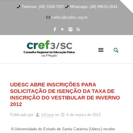
Telefone: (48) 3348-7007
Whatsapp: (48) 99616-2644
crefsc@crefsc.org.br
UDESC ABRE INSCRIÇÕES PARA
SOLICITAÇÃO DE ISENÇÃO DA TAXA DE
INSCRIÇÃO DO VESTIBULAR DE INVERNO
2012
Publicado por
InCuca
na
6 de março de 2012
A Universidade do Estado de Santa Catarina (Udesc) recebe