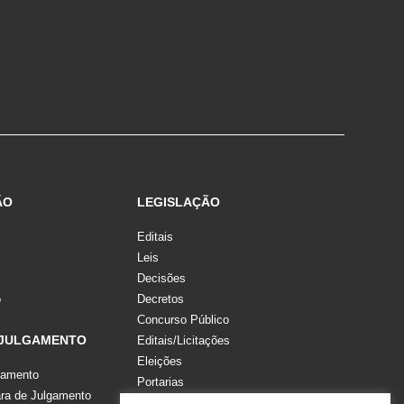
ÃO
LEGISLAÇÃO
Editais
Leis
Decisões
o
Decretos
Concurso Público
 JULGAMENTO
Editais/Licitações
Eleições
gamento
Portarias
a de Julgamento
Recomendações, Pareceres e Notas