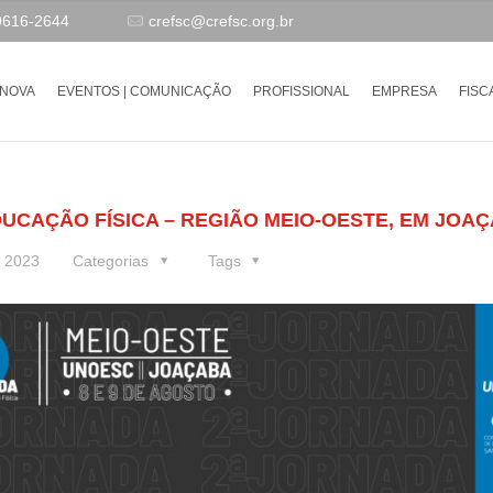
9616-2644
crefsc@crefsc.org.br
-NOVA
EVENTOS | COMUNICAÇÃO
PROFISSIONAL
EMPRESA
FISC
DUCAÇÃO FÍSICA – REGIÃO MEIO-OESTE, EM JOA
e 2023
Categorias
Tags