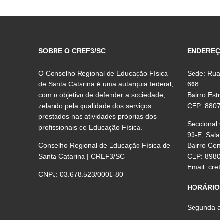
SOBRE O CREF3/SC
ENDERE
O Conselho Regional de Educação Física
Sede: Rua
de Santa Catarina é uma autarquia federal,
668
com o objetivo de defender a sociedade,
Bairro Est
zelando pela qualidade dos serviços
CEP: 880
prestados nas atividades próprias dos
Seccional
profissionais de Educação Física.
93-E, Sala
Conselho Regional de Educação Física de
Bairro Ce
Santa Catarina | CREF3/SC
CEP: 898
Email:
cre
CNPJ: 03.678.523/0001-80
HORÁRIO
Segunda a 