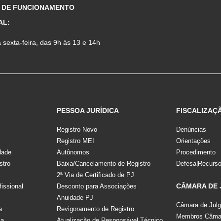
 DE FUNCIONAMENTO
AL:
sexta-feira, das 9h às 13 e 14h
PESSOA JURÍDICA
FISCALIZAÇ
Registro Novo
Denúncias
Registro MEI
Orientações
dade
Autônomos
Procedimento
stro
Baixa/Cancelamento de Registro
Defesa|Recurs
2ª Via de Certificado de PJ
CÂMARA DE
fissional
Desconto para Associações
Anuidade PJ
Câmara de Jul
a
Revigoramento de Registro
Membros Câmar
la
Atualização de Responsável Técnico