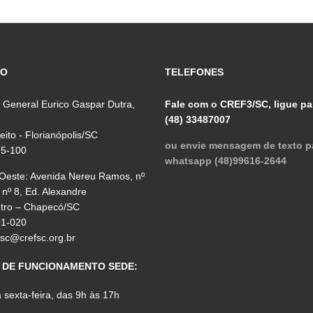
ÇO
TELEFONES
 General Eurico Gaspar Dutra,
Fale com o CREF3/SC, ligue pa
(48) 33487007
reito - Florianópolis/SC
ou envie mensagem de texto p
75-100
whatsapp (48)99616-2644
 Oeste: Avenida Nereu Ramos, nº
 nº 8, Ed. Alexandre
ntro – Chapecó/SC
01-020
fsc@crefsc.org.br
 DE FUNCIONAMENTO SEDE:
sexta-feira, das 9h às 17h