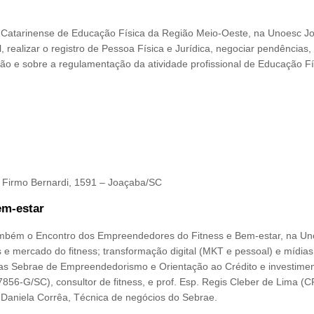
 Catarinense de Educação Física da Região Meio-Oeste, na Unoesc J
, realizar o registro de Pessoa Física e Jurídica, negociar pendências,
zação e sobre a regulamentação da atividade profissional de Educação Fí
 Firmo Bernardi, 1591 – Joaçaba/SC
em-estar
também o Encontro dos Empreendedores do Fitness e Bem-estar, na Un
e mercado do fitness; transformação digital (MKT e pessoal) e mídias
amas Sebrae de Empreendedorismo e Orientação ao Crédito e investimen
856-G/SC), consultor de fitness, e prof. Esp. Regis Cleber de Lima (
Daniela Corrêa, Técnica de negócios do Sebrae.