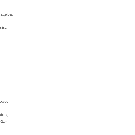
oaçaba.
sica.
oesc,
tos,
CREF