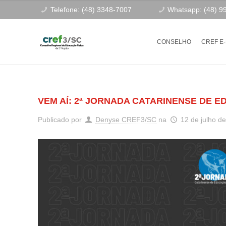
Telefone: (48) 3348-7007
Whatsapp: (48) 9
CONSELHO
CREF E
VEM AÍ: 2ª JORNADA CATARINENSE DE E
Publicado por
Denyse CREF3/SC
na
12 de julho d