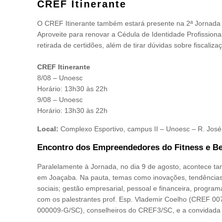
CREF Itinerante
O CREF Itinerante também estará presente na 2ª Jornada
Aproveite para renovar a Cédula de Identidade Profissional
retirada de certidões, além de tirar dúvidas sobre fiscali
CREF Itinerante
8/08 – Unoesc
Horário: 13h30 às 22h
9/08 – Unoesc
Horário: 13h30 às 22h
Local:
Complexo Esportivo, campus II – Unoesc – R. José
Encontro dos Empreendedores do Fitness e B
Paralelamente à Jornada, no dia 9 de agosto, acontece 
em Joaçaba. Na pauta, temas como inovações, tendências 
sociais; gestão empresarial, pessoal e financeira, progr
com os palestrantes prof. Esp. Vlademir Coelho (CREF 007
000009-G/SC), conselheiros do CREF3/SC, e a convidada 