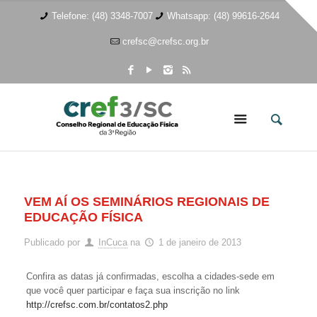
Telefone: (48) 3348-7007
Whatsapp: (48) 99616-2644
crefsc@crefsc.org.br
VEM AÍ OS SEMINÁRIOS REGIONAIS DE
EDUCAÇÃO FÍSICA
Publicado por
InCuca
na
1 de janeiro de 2013
Confira as datas já confirmadas, escolha a cidades-sede em
que você quer participar e faça sua inscrição no link
http://crefsc.com.br/contatos2.php