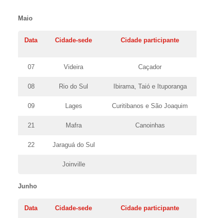
Maio
Data
Cidade-sede
Cidade participante
07
Videira
Caçador
08
Rio do Sul
Ibirama, Taió e Ituporanga
09
Lages
Curitibanos e São Joaquim
21
Mafra
Canoinhas
22
Jaraguá do Sul
Joinville
Junho
Data
Cidade-sede
Cidade participante