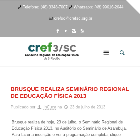
Telefone: (48) 3348-7007
Whatsapp: (48) 99616-2644
crefsc@crefsc.org.br
BRUSQUE REALIZA SEMINÁRIO REGIONAL
DE EDUCAÇÃO FÍSICA 2013
Publicado por
InCuca
na
23 de julho de 2013
Brusque realiza de hoje, 23 de julho, o Seminário Regional de
Educação Física 2013, no Auditório do Seminário de Azambuja.
Para fazer a inscrição e ver a programação completa, clique