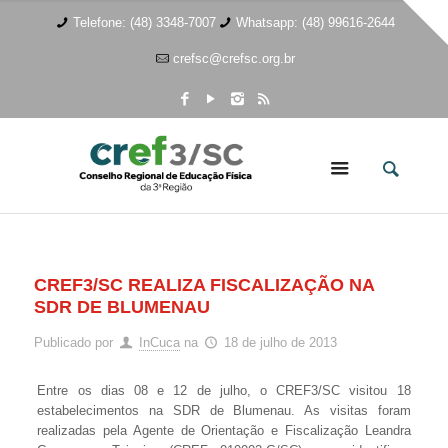
Telefone: (48) 3348-7007
Whatsapp: (48) 99616-2644
crefsc@crefsc.org.br
CREF3/SC REALIZA FISCALIZAÇÃO NA
SDR DE BLUMENAU
Publicado por
InCuca
na
18 de julho de 2013
Entre os dias 08 e 12 de julho, o CREF3/SC visitou 18
estabelecimentos na SDR de Blumenau. As visitas foram
realizadas pela Agente de Orientação e Fiscalização Leandra