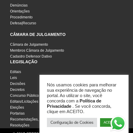
Denúncias
Orientações
Procedimento
Defesa|Recurso
CÂMARA DE JULGAMENTO
Câmara de Julgamento
Membros Câmara de Julgamento
Cadastro Defensor Dativo
LEGISLAÇÃO
Editais
Leis
Decisões
Nós usamos cookies para melhorar
Decretos
sua experiência de navegação no
portal. Ao utilizar o site, você
Concurso Público
concorda com a
Política de
Editais/Licitações
Privacidade
. Se você concorda,
Eleições
clique em ACEITO.
Portarias
Recomendações, Pareceres e Notas
Configuração de Cookies
ACEITO
Resoluções